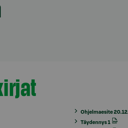
a
irjat
Ohjelmaesite 20.1
Täydennys 1