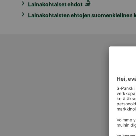
Lainakohtaiset ehdot
Lainakohtaisten ehtojen suomenkielinen
Asiak
Asiak
Private Ba