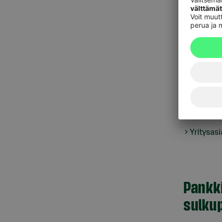
suoraan y
yksityispan
Yksityisp
Talonyhtiöt
yhteydessä
asiakaspal
Yritysas
Pankk
sulkup