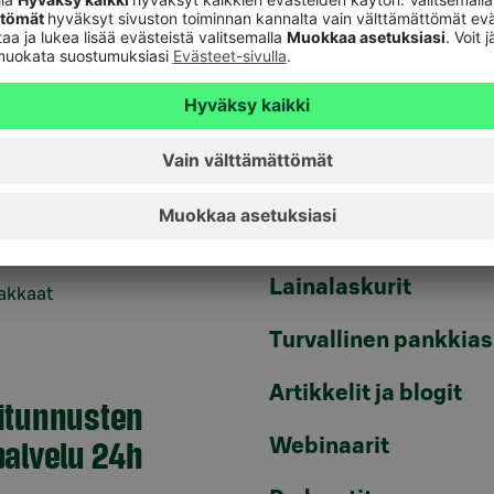
Vaihtoehtoiset sijoit
hteydessä
kkiiriisi.
Päivitä asiakastietos
ankkiirit
Tule asiakkaaksi
Palveluhinnasto
 ja suurasiakkaat voivat olla
 yritysasiakkaiden
Usein kysyttyä
veluun.
Lainalaskurit
iakkaat
Turvallinen pankkias
Artikkelit ja blogit
itunnusten
alvelu 24h
Webinaarit