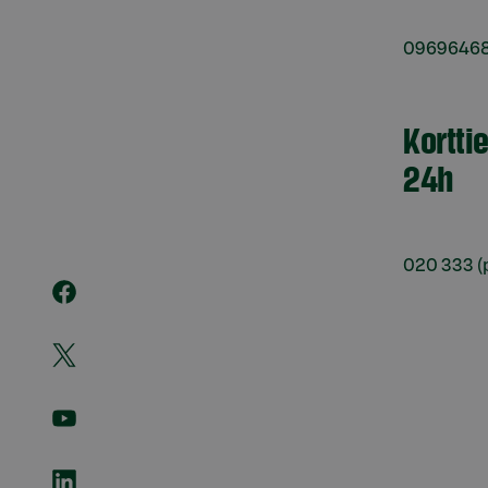
0969646
Kortti
24h
020 333
(