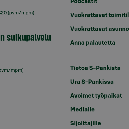
Podcastit
820
(pvm/mpm)
Vuokrattavat toimiti
Vuokrattavat asunno
en sulkupalvelu
Anna palautetta
Tietoa S-Pankista
pvm/mpm)
Ura S-Pankissa
Avoimet työpaikat
Medialle
Sijoittajille