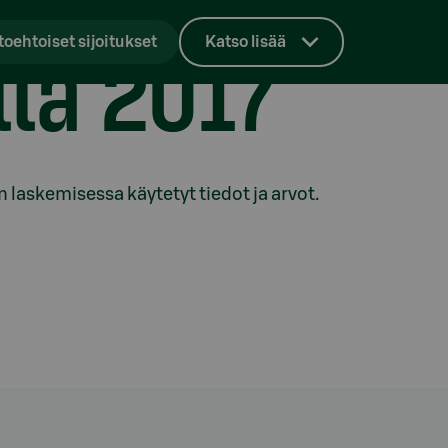
tta 2017
toehtoiset sijoitukset
Katso lisää
laskemisessa käytetyt tiedot ja arvot.