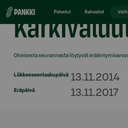
Siirry suoraan sisältöön
Kärkivaluu
Palvelut
Rahastot
Vaih
Osio otsikolla
Oheisesta seurannasta löytyvät erääntymisarvon 
Liikkeeseenlaskupäivä
13.11.2014
Eräpäivä
13.11.2017
Osio otsikolla