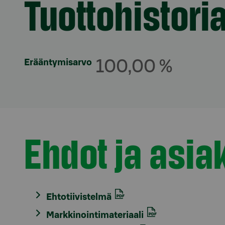
Tuottohistori
Erääntymisarvo
100,00 %
Ehdot ja asiak
Osio otsikolla
Ehtotiivistelmä
Markkinointimateriaali