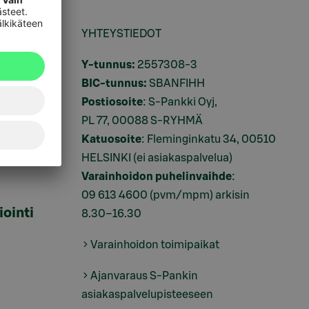
ukset
YHTEYSTIEDOT
i
Y-tunnus:
2557308-3
BIC-tunnus:
SBANFIHH
Postiosoite
: S-Pankki Oyj,
PL 77, 00088 S-RYHMÄ
Katuosoite
: Fleminginkatu 34, 00510
HELSINKI (ei asiakaspalvelua)
Varainhoidon puhelinvaihde
:
09 613 4600
(pvm/mpm) arkisin
iointi
8.30–16.30
Varainhoidon toimipaikat
Ajanvaraus S-Pankin
asiakaspalvelupisteeseen