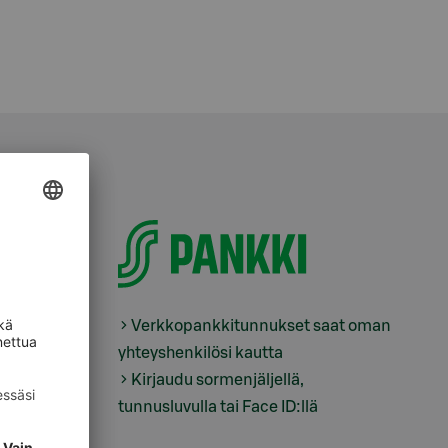
Verkkopankkitunnukset saat oman
yhteyshenkilösi kautta
tus
Kirjaudu sormenjäljellä,
tunnusluvulla tai Face ID:llä