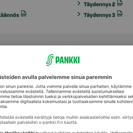
Täydennys 2
 käännös
Täydennys 3
aspalvelu
Oikopolut
Palvelut
astuki
Sähköinen allekirjoi
Rahastot
nking -asiakkaana voit olla