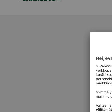
Asiak
Asiak
Private Ba
suoraan y
yksityispan