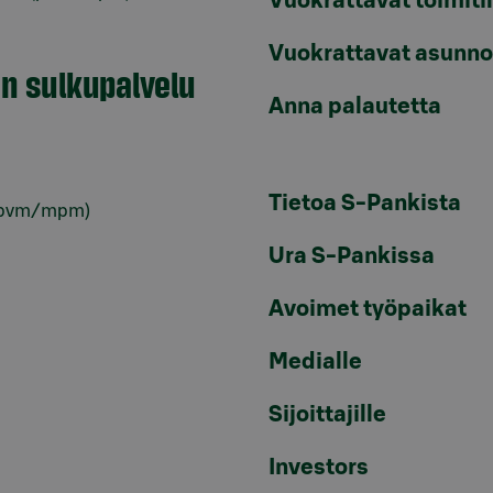
Vuokrattavat toimiti
Vuokrattavat asunno
en sulkupalvelu
Anna palautetta
Tietoa S-Pankista
pvm/mpm)
Ura S-Pankissa
Avoimet työpaikat
Medialle
Sijoittajille
Investors