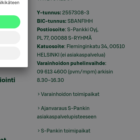
i
Y-tunnus:
2557308-3
BIC-tunnus:
SBANFIHH
Postiosoite
: S-Pankki Oyj,
PL 77, 00088 S-RYHMÄ
Katuosoite
: Fleminginkatu 34, 00510
HELSINKI (ei asiakaspalvelua)
Varainhoidon puhelinvaihde
:
09 613 4600
(pvm/mpm) arkisin
iointi
8.30–16.30
Varainhoidon toimipaikat
Ajanvaraus S-Pankin
asiakaspalvelupisteeseen
S-Pankin toimipaikat