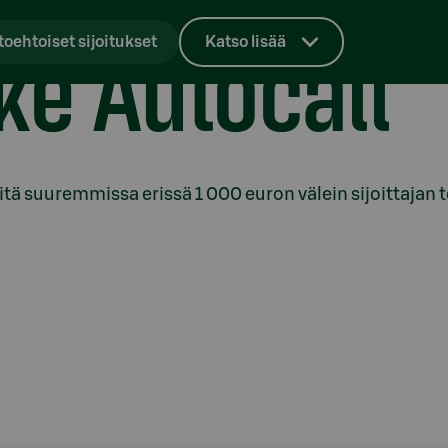
e Autocall
toehtoiset sijoitukset
Katso lisää
sitä suuremmissa erissä 1 000 euron välein sijoittajan