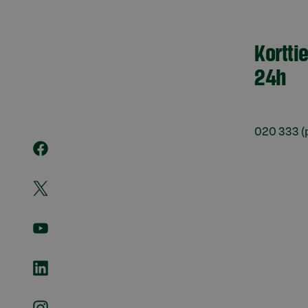
Kortti
24h
020 333
(