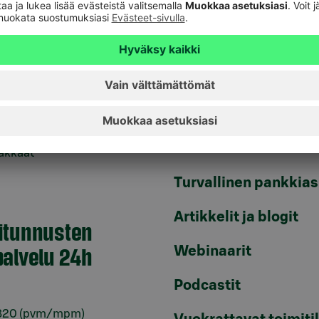
Päivitä asiakastietos
ankkiirit
Tule asiakkaaksi
Palveluhinnasto
 ja suurasiakkaat voivat olla
 yritysasiakkaiden
Usein kysyttyä
veluun.
Lainalaskurit
iakkaat
Turvallinen pankkias
Artikkelit ja blogit
itunnusten
alvelu 24h
Webinaarit
Podcastit
820
(pvm/mpm)