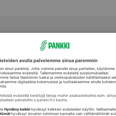
aspalvelu
Oikopolut
Palvelut
astuki
Sähköinen allekirjoi
Rahastot
nking -asiakkaana voit olla
Vaihtoehtoiset sijoit
hteydessä
kkiiriisi.