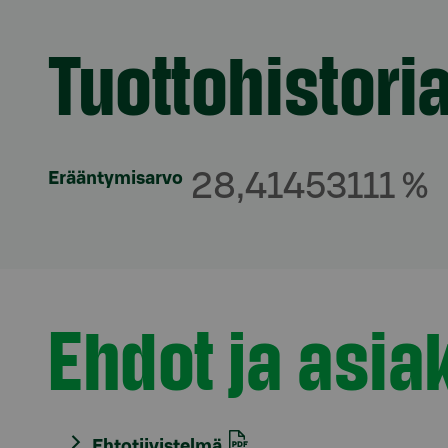
Tuottohistori
Osio otsikolla
Erääntymisarvo
28,41453111 %
Ehdot ja asiak
Osio otsikolla
Ehtotiivistelmä