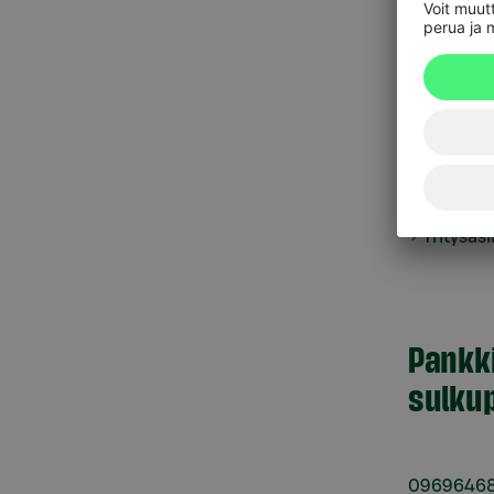
Yksityisp
Talonyhtiöt
yhteydessä
asiakaspal
Yritysas
Pankk
sulkup
0969646