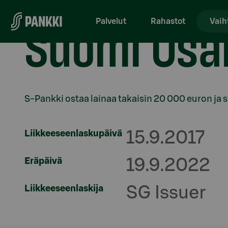
Siirry suoraan sisältöön
Suomi Osak
Palvelut
Rahastot
Vaih
Osio otsikolla
S-Pankki ostaa lainaa takaisin 20 000 euron ja 
Liikkeeseenlaskupäivä
15.9.2017
Eräpäivä
19.9.2022
Liikkeeseenlaskija
SG Issuer