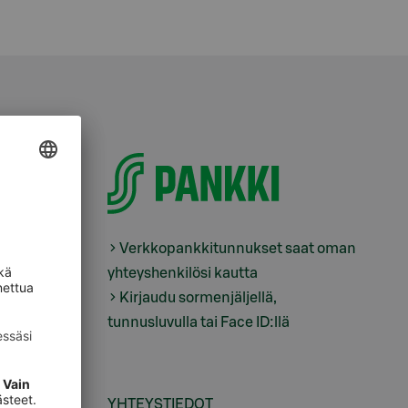
Verkkopankkitunnukset saat oman
yhteyshenkilösi kautta
tus
Kirjaudu sormenjäljellä,
tunnusluvulla tai Face ID:llä
ukset
YHTEYSTIEDOT