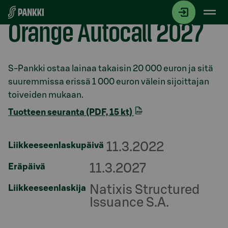
Siirry suoraan sisältöön
Orange Autocall 2027
Osio otsikolla
S-Pankki ostaa lainaa takaisin 20 000 euron ja sitä
suuremmissa erissä 1 000 euron välein sijoittajan
toiveiden mukaan.
Tuotteen seuranta (PDF, 15 kt)
11.3.2022
Liikkeeseenlaskupäivä
11.3.2027
Eräpäivä
Natixis Structured
Liikkeeseenlaskija
Issuance S.A.