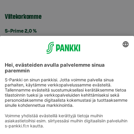
Viitekorkomme
S-Prime 2,0 %
Käyttöehdot
Tietosuoja
Saavutettavuusseloste