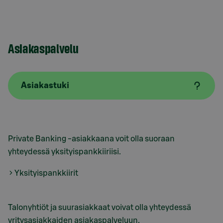
Asiakaspalvelu
Asiakastuki
Private Banking -asiakkaana voit olla suoraan
yhteydessä yksityispankkiiriisi.
Yksityispankkiirit
Talonyhtiöt ja suurasiakkaat voivat olla yhteydessä
yritysasiakkaiden asiakaspalveluun.