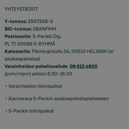
YHTEYSTIEDOT
Y-tunnus:
2557308-3
BIC-tunnus:
SBANFIHH
Postiosoite
: S-Pankki Oyj,
PL 77, 00088 S-RYHMÄ
Katuosoite
: Fleminginkatu 34, 00510 HELSINKI (ei
asiakaspalvelua)
Varainhoidon puhelinvaihde
:
09 613 4600
(pvm/mpm) arkisin 8.30–16.30
Varainhoidon toimipaikat
Ajanvaraus S-Pankin asiakaspalvelupisteeseen
S-Pankin toimipaikat