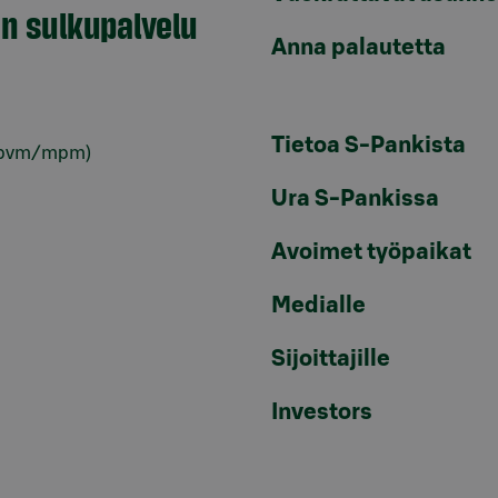
en sulkupalvelu
Anna palautetta
Tietoa S-Pankista
pvm/mpm)
Ura S-Pankissa
Avoimet työpaikat
Medialle
Sijoittajille
Investors