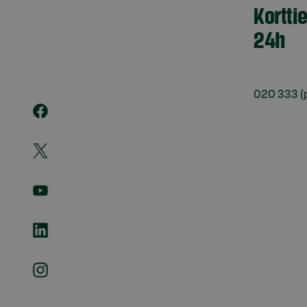
Kortti
24h
020 333
(