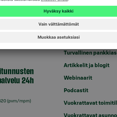
Tule asiakkaaksi
Palveluhinnasto
 ja suurasiakkaat voivat olla
 yritysasiakkaiden
Usein kysyttyä
veluun.
Lainalaskurit
iakkaat
Turvallinen pankkias
Artikkelit ja blogit
itunnusten
alvelu 24h
Webinaarit
Podcastit
820
(pvm/mpm)
Vuokrattavat toimiti
Vuokrattavat asunno