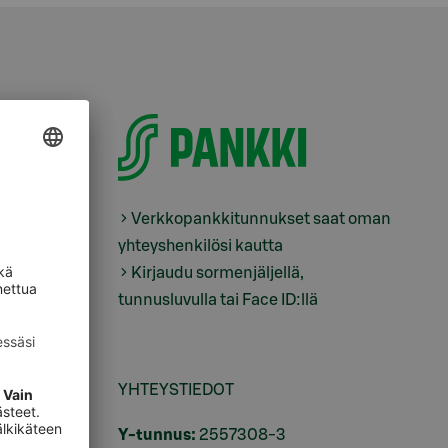
Verkkopankkitunnukset saat oman
yhteyshenkilösi kautta
tus
Kirjaudu sormenjäljellä,
tunnusluvulla tai Face ID:llä
ukset
YHTEYSTIEDOT
i
Y-tunnus:
2557308-3