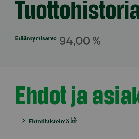
Tuottohistori
Erääntymisarvo
94,00 %
Ehdot ja asiak
Osio otsikolla
Ehtotiivistelmä