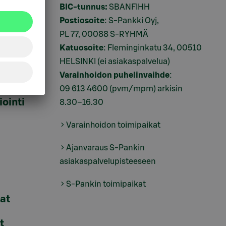
BIC-tunnus:
SBANFIHH
Postiosoite
: S-Pankki Oyj,
PL 77, 00088 S-RYHMÄ
Katuosoite
: Fleminginkatu 34, 00510
HELSINKI (ei asiakaspalvelua)
Varainhoidon puhelinvaihde
:
09 613 4600
(pvm/mpm) arkisin
iointi
8.30–16.30
Varainhoidon toimipaikat
Ajanvaraus S-Pankin
asiakaspalvelupisteeseen
S-Pankin toimipaikat
lat
t