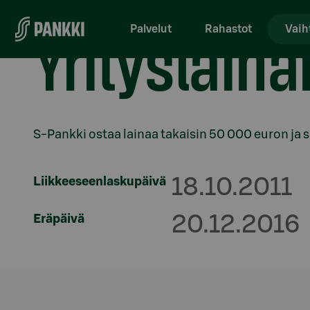
Siirry suoraan sisältöön
Yrityslain
Palvelut
Rahastot
Vaih
Osio otsikolla
S-Pankki ostaa lainaa takaisin 50 000 euron ja 
Liikkeeseenlaskupäivä
18.10.2011
Eräpäivä
20.12.2016
Osio otsikolla