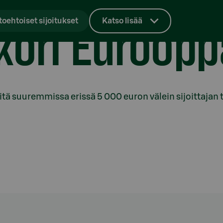
akori Euroop
toehtoiset sijoitukset
Katso lisää
sitä suuremmissa erissä 5 000 euron välein sijoittaja