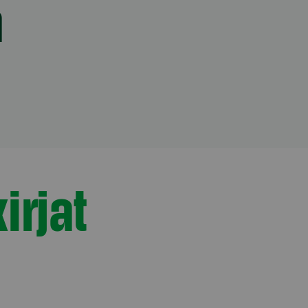
a
irjat