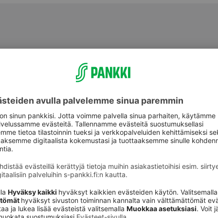
aspalvelu
Oikopolut
Palvelut
astuki
Sähköinen allekirjoi
Rahastot
nking -asiakkaana voit olla
Vaihtoehtoiset sijoit
hteydessä
kkiiriisi.
Päivitä asiakastietos
ankkiirit