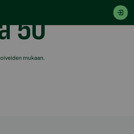
pa 50
n toiveiden mukaan.