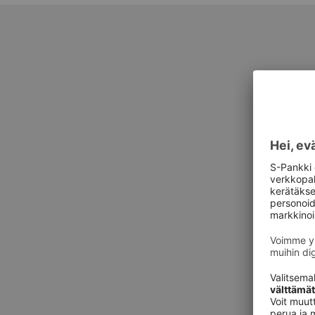
Asiak
Asiak
Private Ba
suoraan y
yksityispan
Yksityisp