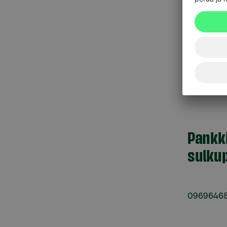
Talonyhtiöt
yhteydessä
asiakaspal
Yritysas
Pankk
sulkup
0969646