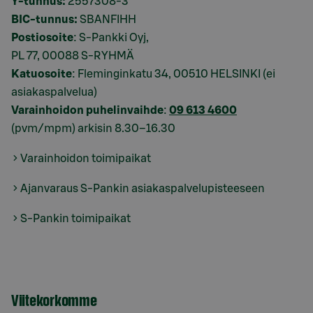
Y-tunnus:
2557308-3
BIC-tunnus:
SBANFIHH
Postiosoite
: S-Pankki Oyj,
PL 77, 00088 S-RYHMÄ
Katuosoite
: Fleminginkatu 34, 00510 HELSINKI (ei
asiakaspalvelua)
Varainhoidon puhelinvaihde
:
09 613 4600
(pvm/mpm) arkisin 8.30–16.30
Varainhoidon toimipaikat
Ajanvaraus S-Pankin asiakaspalvelupisteeseen
S-Pankin toimipaikat
Viitekorkomme