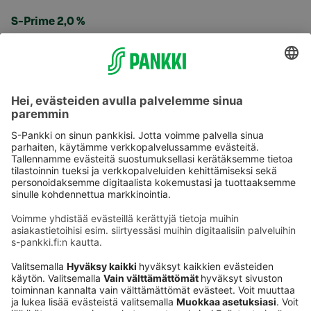
S-Prime 2,0 %
Käyttöehdot
Tietosuoja
Saavutettavuusseloste
Evästeet
Verkkopalvelujen käytön edellytykset