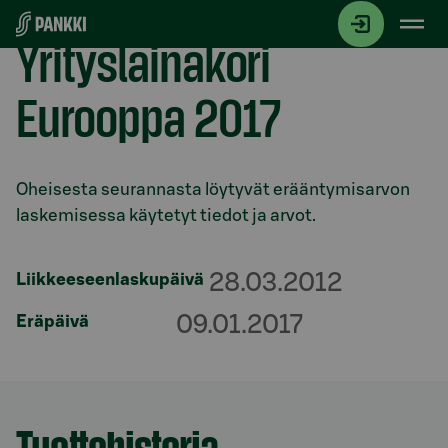
Siirry suoraan sisältöön
Yrityslainakori
Eurooppa 2017
Osio otsikolla
Oheisesta seurannasta löytyvät erääntymisarvon
laskemisessa käytetyt tiedot ja arvot.
28.03.2012
Liikkeeseenlaskupäivä
09.01.2017
Eräpäivä
Tuottohistoria
Osio otsikolla