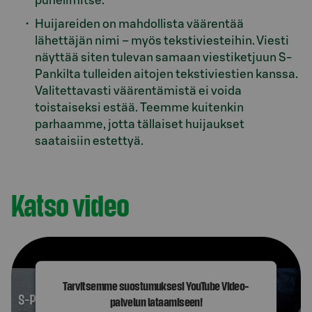
puhelimitse.
Huijareiden on mahdollista väärentää
lähettäjän nimi – myös tekstiviesteihin. Viesti
näyttää siten tulevan samaan viestiketjuun S-
Pankilta tulleiden aitojen tekstiviestien kanssa.
Valitettavasti väärentämistä ei voida
toistaiseksi estää. Teemme kuitenkin
parhaamme, jotta tällaiset huijaukset
saataisiin estettyä.
Katso video
Tarvitsemme suostumuksesi YouTube Video-
palvelun lataamiseen!