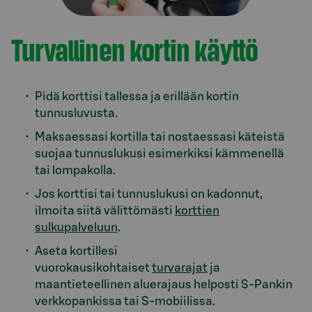
Turvallinen kortin käyttö
Pidä korttisi tallessa ja erillään kortin
tunnusluvusta.
Maksaessasi kortilla tai nostaessasi käteistä
suojaa tunnuslukusi esimerkiksi kämmenellä
tai lompakolla.
Jos korttisi tai tunnuslukusi on kadonnut,
ilmoita siitä välittömästi
korttien
sulkupalveluun
.
Aseta kortillesi
vuorokausikohtaiset
turvarajat
ja
maantieteellinen aluerajaus helposti S-Pankin
verkkopankissa tai S-mobiilissa.