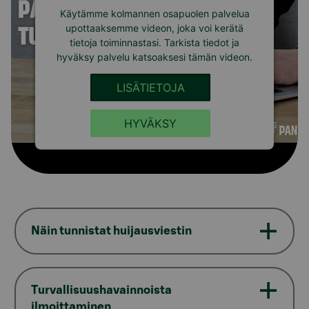
Käytämme kolmannen osapuolen palvelua
upottaaksemme videon, joka voi kerätä
tietoja toiminnastasi. Tarkista tiedot ja
hyväksy palvelu katsoaksesi tämän videon.
LISÄTIETOJA
HYVÄKSY
Näin tunnistat huijausviestin
Turvallisuushavainnoista
ilmoittaminen