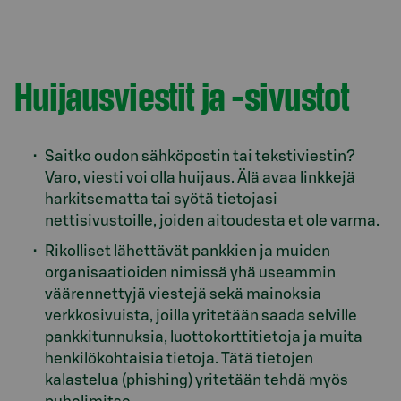
Model.AnchorLinkTargetDescription Huijausviestit
Huijausviestit ja -sivustot
Saitko oudon sähköpostin tai tekstiviestin?
Varo, viesti voi olla huijaus. Älä avaa linkkejä
harkitsematta tai syötä tietojasi
nettisivustoille, joiden aitoudesta et ole varma.
Rikolliset lähettävät pankkien ja muiden
organisaatioiden nimissä yhä useammin
väärennettyjä viestejä sekä mainoksia
verkkosivuista, joilla yritetään saada selville
pankkitunnuksia, luottokorttitietoja ja muita
henkilökohtaisia tietoja. Tätä tietojen
kalastelua (phishing) yritetään tehdä myös