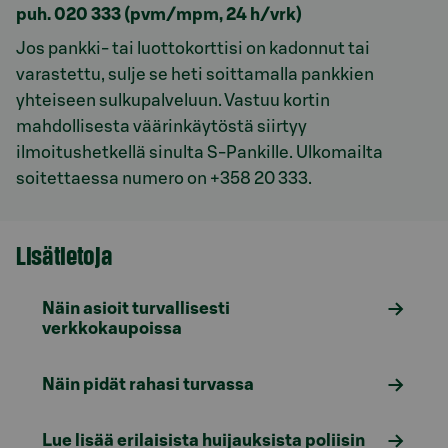
puh. 020 333 (pvm/mpm, 24 h/vrk)
Jos pankki- tai luottokorttisi on kadonnut tai
varastettu, sulje se heti soittamalla pankkien
yhteiseen sulkupalveluun. Vastuu kortin
mahdollisesta väärinkäytöstä siirtyy
ilmoitushetkellä sinulta S-Pankille. Ulkomailta
soitettaessa numero on +358 20 333.
Lisätietoja
Näin asioit turvallisesti
verkkokaupoissa
Näin pidät rahasi turvassa
Lue lisää erilaisista huijauksista poliisin