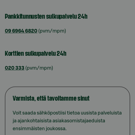
Pankkitunnusten sulkupalvelu 24h
09 6964 6820
(pvm/mpm)
Korttien sulkupalvelu 24h
020 333
(pvm/mpm)
Varmista, että tavoitamme sinut
Voit saada sähköpostiisi tietoa uusista palveluista
ja ajankohtaisista asiakasomistajaeduista
ensimmäisten joukossa.