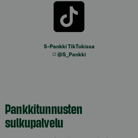
S-Pankki TikTokissa
@S_Pankki
Model.AnchorLinkTargetDescription Sulkupalvelut
Pankkitunnusten
sulkupalvelu