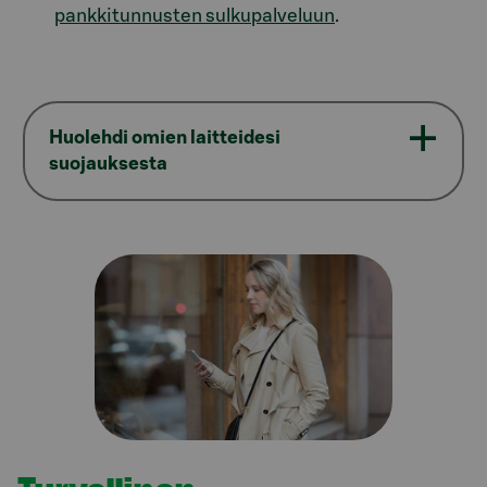
pankkitunnusten sulkupalveluun
.
Huolehdi omien laitteidesi
suojauksesta
Model.AnchorLinkTargetDescription Tunnistautumi