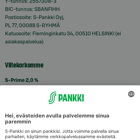
Y-tunnus: 2557308-3
BIC-tunnus: SBANFIHH
Postiosoite: S-Pankki Oyj,
PL 77, 00088 S-RYHMÄ
Katuosoite: Fleminginkatu 34, 00510 HELSINKI (ei
asiakaspalvelua)
Viitekorkomme
S-Prime 2,0 %