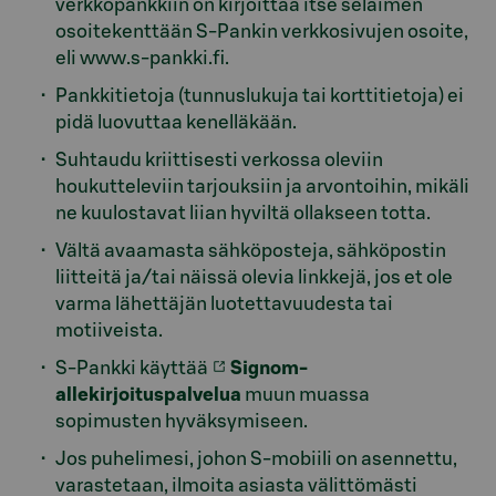
verkkopankkiin on kirjoittaa itse selaimen
osoitekenttään S-Pankin verkkosivujen osoite,
eli www.s-pankki.fi.
Pankkitietoja (tunnuslukuja tai korttitietoja) ei
pidä luovuttaa kenelläkään.
Suhtaudu kriittisesti verkossa oleviin
houkutteleviin tarjouksiin ja arvontoihin, mikäli
ne kuulostavat liian hyviltä ollakseen totta.
Vältä avaamasta sähköposteja, sähköpostin
liitteitä ja/tai näissä olevia linkkejä, jos et ole
varma lähettäjän luotettavuudesta tai
motiiveista.
S-Pankki käyttää
Signom-
allekirjoituspalvelua
muun muassa
sopimusten hyväksymiseen.
Jos puhelimesi, johon S-mobiili on asennettu,
varastetaan, ilmoita asiasta välittömästi