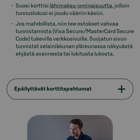
Suosi korttisi
lähimaksu-ominaisuutta
, jolloin
tunnuslukusi ei joudu vääriin käsiin.
Jos mahdollista, niin tee ostokset vahvaa
tunnistamista (Visa Secure/MasterCard Secure
Code) tukevilla verkkosivuilla. Suojatun sivun
tunnistat selainikkunan yläreunassa näkyvästä
ehjästä avaimesta tai lukitusta lukosta.
Epäilyttävät korttitapahtumat
Model.AnchorLinkTargetDescription Asiointi verkoss