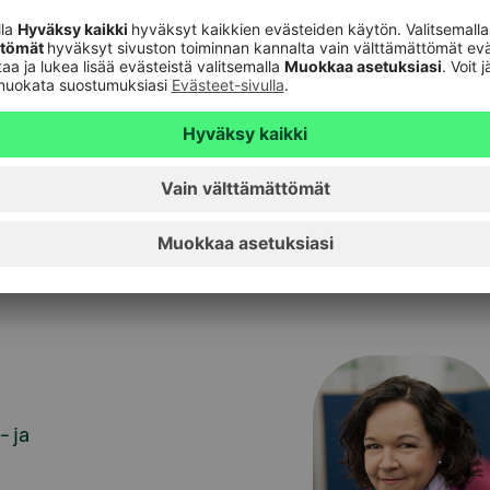
ki.fi
- ja