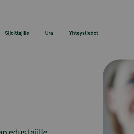
Sijoittajille
Ura
Yhteystiedot
n edustajille 