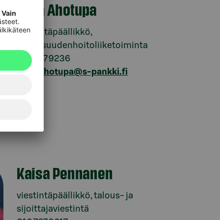
Eeva Ahotupa
viestintäpäällikkö,
varallisuudenhoitoliiketoiminta
010 767 9236
eeva.ahotupa@s-pankki.fi
Kaisa Pennanen
viestintäpäällikkö, talous- ja
sijoittajaviestintä