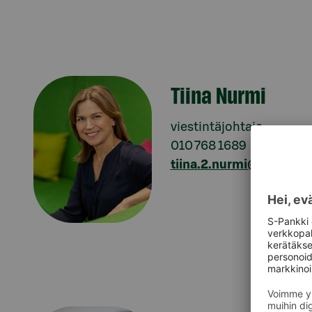
Tiina Nurmi
viestintäjohtaja
010 768 1689
tiina.2.nurmi@s-pankki.