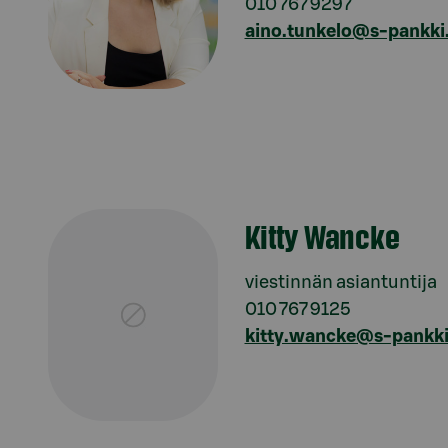
010 767 9297
aino.tunkelo@s-pankki.
Kitty Wancke
viestinnän asiantuntija
010 767 9125
kitty.wancke@s-pankki.