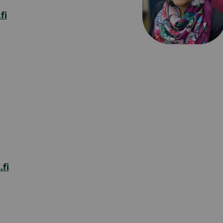
fi
fi