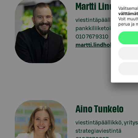
Martti Lindholm
viestintäpäällikkö,
pankkiliiketoiminta
010 767 9310
martti.lindholm@s-pank
Aino Tunkelo
viestintäpäällikkö, yritys
strategiaviestintä