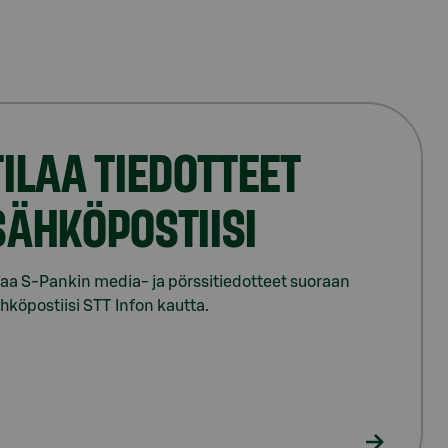
TILAA TIEDOTTEET
SÄHKÖPOSTIISI
laa S-Pankin media- ja pörssitiedotteet suoraan
hköpostiisi STT Infon kautta.