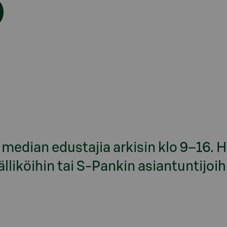
median edustajia arkisin klo 9–16. H
liköihin tai S-Pankin asiantuntijoih