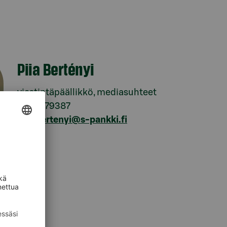
Piia Bertényi
viestintäpäällikkö, mediasuhteet
010 7679387
piia.bertenyi@s-pankki.fi