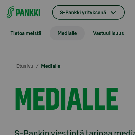
Siirry suoraan sisältöön
S-Pankki yrityksenä
Tietoa meistä
Medialle
Vastuullisuus
Etusivu
Medialle
MEDIALLE
S-Pankin viestintä tarjoaa media