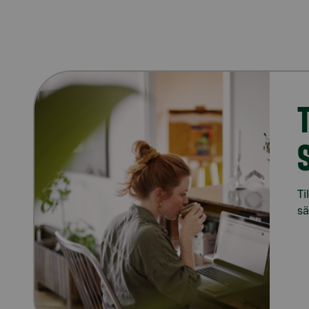
Ti
sä