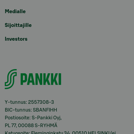
Medialle
Sijoittajille
Investors
Y-tunnus: 2557308-3
BIC-tunnus: SBANFIHH
Postiosoite: S-Pankki Oyj,
PL 77, 00088 S-RYHMÄ
Katuosoite: Fleminginkatu 34, 00510 HELSINKI (ei