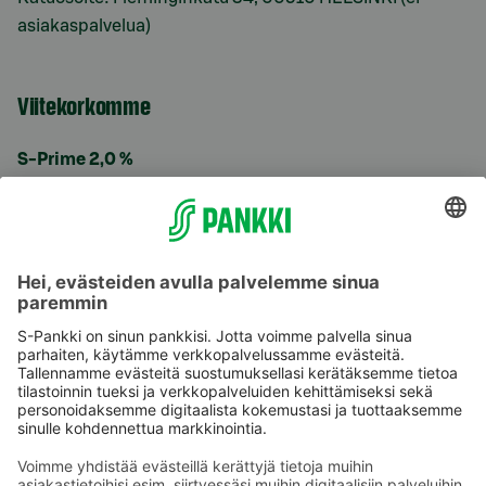
asiakaspalvelua)
Viitekorkomme
S-Prime 2,0 %
Käyttöehdot
Tietosuoja