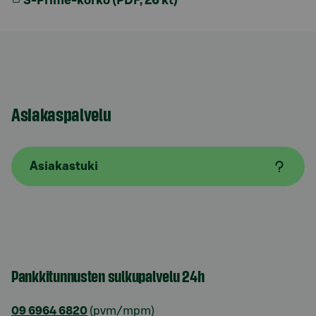
S-Prime-korko (PDF, 26 kt)
Asiakaspalvelu
Asiakastuki
Pankkitunnusten sulkupalvelu 24h
09 6964 6820
(pvm/mpm)