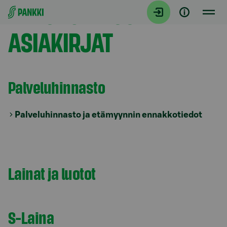
EHDOT JA MUUT
Siirry suoraan sisältöön
ASIAKIRJAT
Palveluhinnasto
Model.AnchorLinkTargetDescription Palveluhinnast
Palveluhinnasto ja etämyynnin ennakkotiedot
Model.AnchorLinkTargetDescription Lainat ja luotot
Lainat ja luotot
S-Laina