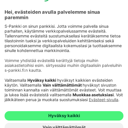
Käyttöehdot
Tietosuoja
Saavutettavuusseloste
Evästeet
Verkkopalvelujen käytön edellytykset
Ehdot ja muut asiakirjat
© S-Pankki