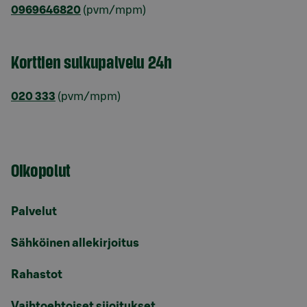
0969646820
(pvm/mpm)
Korttien sulkupalvelu 24h
020 333
(pvm/mpm)
Oikopolut
Palvelut
Sähköinen allekirjoitus
Rahastot
Vaihtoehtoiset sijoitukset