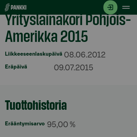
Siirry suoraan sisältöön
Yrityslainakori Pohjois-
Amerikka 2015
08.06.2012
Liikkeeseenlaskupäivä
09.07.2015
Eräpäivä
Tuottohistoria
Osio otsikolla
95,00 %
Erääntymisarvo