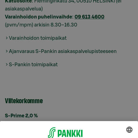
Katuosoite
: Fleminginkatu 34, 00510 HELSINKI (ei
asiakaspalvelua)
Varainhoidon puhelinvaihde
:
09 613 4600
(pvm/mpm) arkisin 8.30–16.30
Varainhoidon toimipaikat
Ajanvaraus S-Pankin asiakaspalvelupisteeseen
S-Pankin toimipaikat
Viitekorkomme
S-Prime 2,0 %