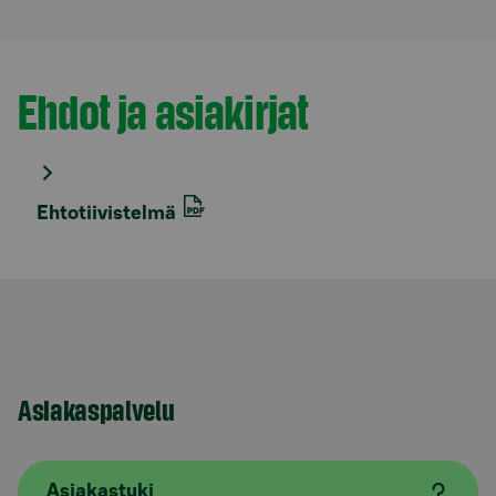
Ehdot ja asiakirjat
Osio otsikolla
Ehtotiivistelmä
Asiakaspalvelu
Asiakastuki