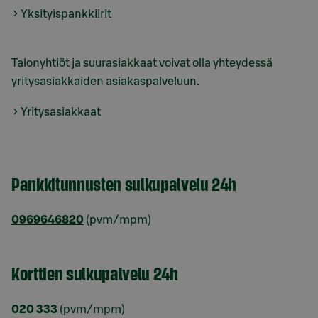
Yksityispankkiirit
Talonyhtiöt ja suurasiakkaat voivat olla yhteydessä
yritysasiakkaiden asiakaspalveluun.
Yritysasiakkaat
Pankkitunnusten sulkupalvelu 24h
0969646820
(pvm/mpm)
Korttien sulkupalvelu 24h
020 333
(pvm/mpm)