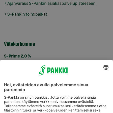
Ajanvaraus S-Pankin asiakaspalvelupisteeseen
S-Pankin toimipaikat
Viitekorkomme
S-Prime 2,0 %