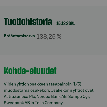
Tuottohistoria
Osio otsikolla
15.12.2021
138,25 %
Erääntymisarvo
Kohde-etuudet
Osio otsikolla
Viiden yhtiön osakkeen tasapainoin (1/5)
muodostama osakekori. Osakekorin yhtiöt ovat
AstraZeneca Plc, Nordea Bank AB, Sampo Oyj,
Swedbank AB ja Telia Company.