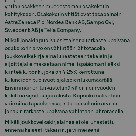
yhtiön osakkeen muodostaman osakekorin
kehitykseen. Osakekorin yhtiöt ovat tasapainoin
AstraZeneca Plc, Nordea Bank AB, Sampo Oyj,
Swedbank AB ja Telia Company.
Mikäli jonakin puolivuosittaisena tarkastelupäivänä
osakekorin arvo on vähintään lähtötasolla,
joukkovelkakirjalaina lunastetaan takaisin ja
sijoittajalle maksetaan nimellispääoman lisäksi
kiinteä kuponki, joka on 4,25 % kerrottuna
kuluneiden puolivuotisjaksojen lukumäärällä.
Ensimmäinen tarkastelupäivä on noin vuoden
kuluttua sijoitusajan alusta. Kuponki maksetaan
vain siinä tapauksessa, että osakekorin arvo on
jonakin tarkastelupäivänä vähintään lähtötasolla.
Mikäli joukkovelkakirjalainaa ei ole lunastettu
ennenaikaisesti takaisin, ja viimeisenä