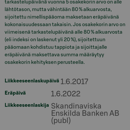
tarkastelupäivänä vuonna 5 osakekorin arvo on alle
lähtötason, mutta vähintään 80 % alkuarvosta,
sijoitettu nimellispääoma maksetaan eräpäivänä
kokonaisuudessaan takaisin. Jos osakekorin arvo on
viimeisenä tarkastelupäivänä alle 80 % alkuarvosta
(eli indeksi on laskenut yli 20 %), sijoitettuun
pääomaan kohdistuu tappiota ja sijoittajalle
eräpäivänä maksettava summa määräytyy
osakekorin kehityksen perusteella.
1.6.2017
Liikkeeseenlaskupäivä
1.6.2022
Eräpäivä
Skandinaviska
Liikkeeseenlaskija
Enskilda Banken AB
(publ)