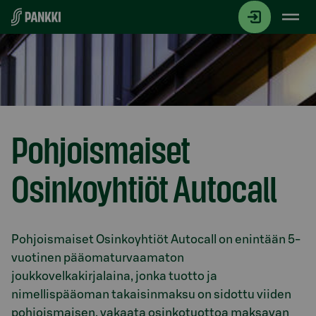
Siirry suoraan sisältöön
Pohjoismaiset
Osinkoyhtiöt Autocall
Osio otsikolla
Pohjoismaiset Osinkoyhtiöt Autocall on enintään 5-
vuotinen pääomaturvaamaton
joukkovelkakirjalaina, jonka tuotto ja
nimellispääoman takaisinmaksu on sidottu viiden
pohjoismaisen, vakaata osinkotuottoa maksavan