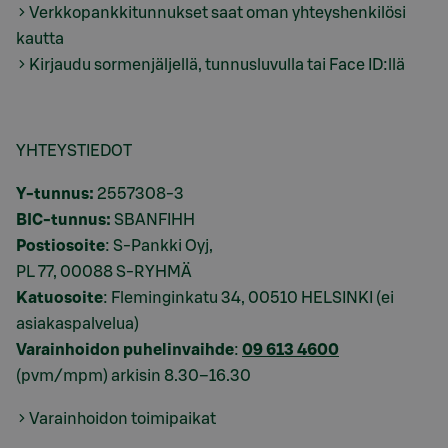
Verkkopankkitunnukset saat oman yhteyshenkilösi
kautta
Kirjaudu sormenjäljellä, tunnusluvulla tai Face ID:llä
YHTEYSTIEDOT
Y-tunnus:
2557308-3
BIC-tunnus:
SBANFIHH
Postiosoite
: S-Pankki Oyj,
PL 77, 00088 S-RYHMÄ
Katuosoite
: Fleminginkatu 34, 00510 HELSINKI (ei
asiakaspalvelua)
Varainhoidon puhelinvaihde
:
09 613 4600
(pvm/mpm) arkisin 8.30–16.30
Varainhoidon toimipaikat