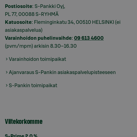
Postiosoite
: S-Pankki Oyj,
PL 77, 00088 S-RYHMÄ
Katuosoite
: Fleminginkatu 34, 00510 HELSINKI (ei
asiakaspalvelua)
Varainhoidon puhelinvaihde
:
09 613 4600
(pvm/mpm) arkisin 8.30–16.30
Varainhoidon toimipaikat
Ajanvaraus S-Pankin asiakaspalvelupisteeseen
S-Pankin toimipaikat
Viitekorkomme
S-Prime 2,0 %