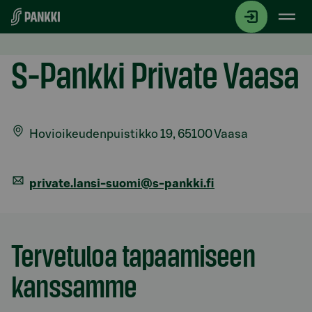
Siirry suoraan sisältöön
Yhteystiedot
S-Pankki Private Vaasa
Hovioikeudenpuistikko 19, 65100 Vaasa
private.lansi-suomi@s-pankki.fi
Tervetuloa tapaamiseen
kanssamme