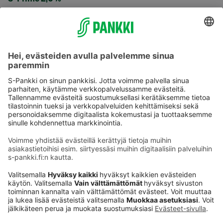
Käyttöehdot
Tietosuoja
Saavutettavuusseloste
Evästeet
Verkkopalvelujen käytön edellytykset
Ehdot ja muut asiakirjat