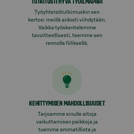
TUTKITUSTI HYVÄ TYÖILMAPIIRI
Työyhteisötutkimuskin sen
kertoo: meillä aidosti viihdytään.
Vaikka työskentelemme
tavoitteellisesti, teemme sen
rennolla fiiliksellä.
KEHITTYMISEN MAHDOLLISUUDET
Tarjoamme sinulle aitoja
vaikuttamisen paikkoja ja
tuemme ammatillista ja