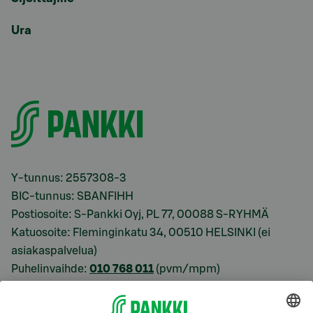
Ura
Y-tunnus: 2557308-3
BIC-tunnus: SBANFIHH
Postiosoite: S-Pankki Oyj, PL 77, 00088 S-RYHMÄ
Katuosoite: Fleminginkatu 34, 00510 HELSINKI (ei
asiakaspalvelua)
Puhelinvaihde:
010 768 011
(pvm/mpm)