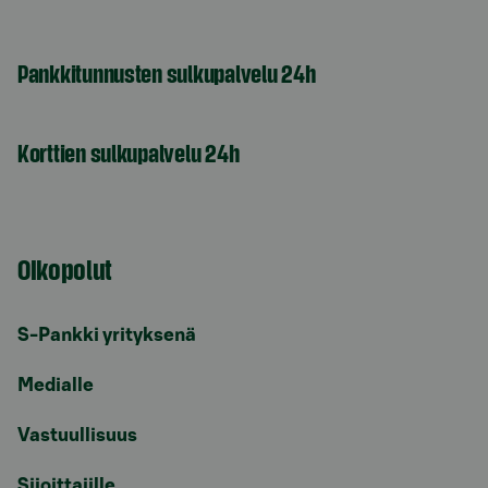
Pankkitunnusten sulkupalvelu 24h
Korttien sulkupalvelu 24h
Oikopolut
S-Pankki yrityksenä
Medialle
Vastuullisuus
Sijoittajille