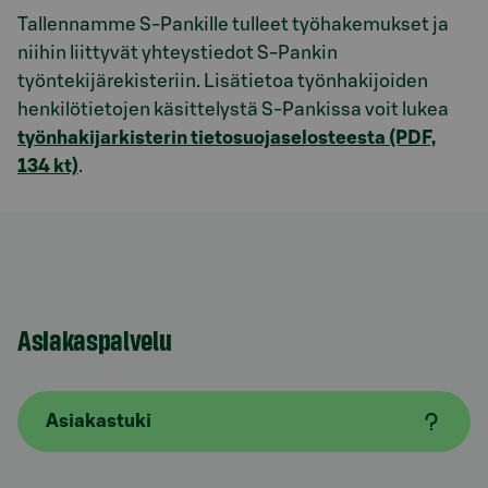
Tallennamme S-Pankille tulleet työhakemukset ja
niihin liittyvät yhteystiedot S-Pankin
työntekijärekisteriin. Lisätietoa työnhakijoiden
henkilötietojen käsittelystä S-Pankissa voit lukea
työnhakijarkisterin tietosuojaselosteesta (PDF,
134 kt)
.
Asiakaspalvelu
Asiakastuki