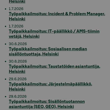
Helsinki
1.7.2026
Työpaikkailmoitus: Incident & Problem Manager,
Helsinki
1.7.2026
Työpaikkailmoitus: IT‑päällikkö / AMS-tiimin
vetäjä, Helsinki
30.6.2026
Työpaikkailmoitus: Sosiaalisen median
sisällöntuottaja, Helsinki
30.6.2026
Työpaikkailmoitus: Taustatöiden asiantuntija,
Helsinki
29.6.2026
Työpaikkailmoitus: Järjestelmäpäällikkö,
Helsinki
29.6.2026
Työpaikkailmoitus: Sisällöntuotannon
asiantuntija (SEO, GEO), Helsinki