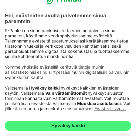
Käyttöehdot
Tietosuoja
Saavutettavuusseloste
Evästeet
Verkkopalvelujen käytön edellytykset
Ehdot ja muut asiakirjat
© S-Pankki