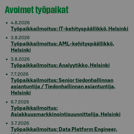
Avoimet työpaikat
4.8.2026
Työpaikkailmoitus: IT-kehityspäällikkö, Helsinki
3.8.2026
Työpaikkailmoitus: AML-kehityspäällikkö,
Helsinki
3.8.2026
Työpaikkailmoitus: Analyytikko, Helsinki
7.7.2026
Työpaikkailmoitus: Senior tiedonhallinnan
asiantuntija / Tiedonhallinnan asiantuntija,
Helsinki
6.7.2026
Työpaikkailmoitus:
Asiakkuusmarkkinointisuunnittelija, Helsinki
3.7.2026
Työpaikkailmoitus: Data Platform Engineer,