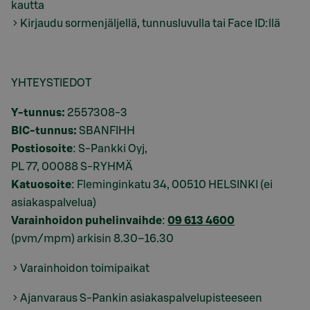
kautta
Kirjaudu sormenjäljellä, tunnusluvulla tai Face ID:llä
YHTEYSTIEDOT
Y-tunnus:
2557308-3
BIC-tunnus:
SBANFIHH
Postiosoite
: S-Pankki Oyj,
PL 77, 00088 S-RYHMÄ
Katuosoite
: Fleminginkatu 34, 00510 HELSINKI (ei
asiakaspalvelua)
Varainhoidon puhelinvaihde
:
09 613 4600
(pvm/mpm) arkisin 8.30–16.30
Varainhoidon toimipaikat
Ajanvaraus S-Pankin asiakaspalvelupisteeseen