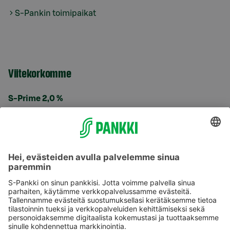
S-Pankin toimipaikat
Viitekorkomme
S-Prime 2,0 %
Käyttöehdot