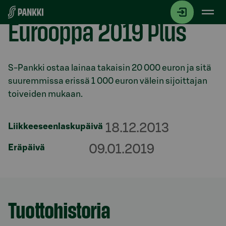
Siirry suoraan sisältöön
Eurooppa 2019 Plus
Osio otsikolla
S-Pankki ostaa lainaa takaisin 20 000 euron ja sitä
suuremmissa erissä 1 000 euron välein sijoittajan
toiveiden mukaan.
18.12.2013
Liikkeeseenlaskupäivä
09.01.2019
Eräpäivä
Tuottohistoria
Osio otsikolla