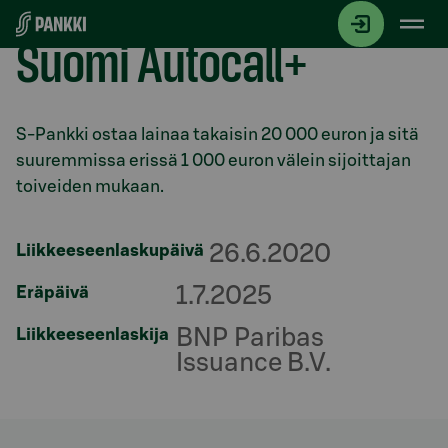
Siirry suoraan sisältöön
Suomi Autocall+
Osio otsikolla
S-Pankki ostaa lainaa takaisin 20 000 euron ja sitä
suuremmissa erissä 1 000 euron välein sijoittajan
toiveiden mukaan.
26.6.2020
Liikkeeseenlaskupäivä
1.7.2025
Eräpäivä
BNP Paribas
Liikkeeseenlaskija
Issuance B.V.