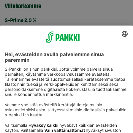
Viitekorkomme
S-Prime 2,0 %
Käyttöehdot
Tietosuoja
Saavutettavuusseloste
Evästeet