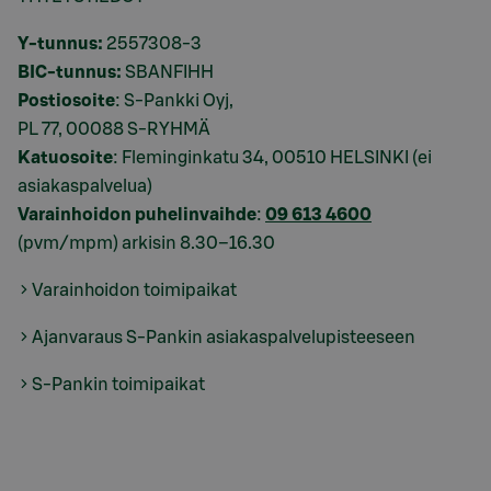
Y-tunnus:
2557308-3
BIC-tunnus:
SBANFIHH
Postiosoite
: S-Pankki Oyj,
PL 77, 00088 S-RYHMÄ
Katuosoite
: Fleminginkatu 34, 00510 HELSINKI (ei
asiakaspalvelua)
Varainhoidon puhelinvaihde
:
09 613 4600
(pvm/mpm) arkisin 8.30–16.30
Varainhoidon toimipaikat
Ajanvaraus S-Pankin asiakaspalvelupisteeseen
S-Pankin toimipaikat