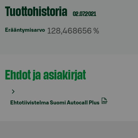
Tuottohistoria
Osio otsikolla
02.07.2021
128,468656 %
Erääntymisarvo
Ehdot ja asiakirjat
Osio otsikolla
Ehtotiivistelma Suomi Autocall Plus