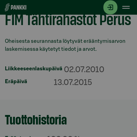
Siirry suoraan sisältöön
FIM Tähtirahastot Perus
Osio otsikolla
Oheisesta seurannasta löytyvät erääntymisarvon
laskemisessa käytetyt tiedot ja arvot.
02.07.2010
Liikkeeseenlaskupäivä
13.07.2015
Eräpäivä
Tuottohistoria
Osio otsikolla