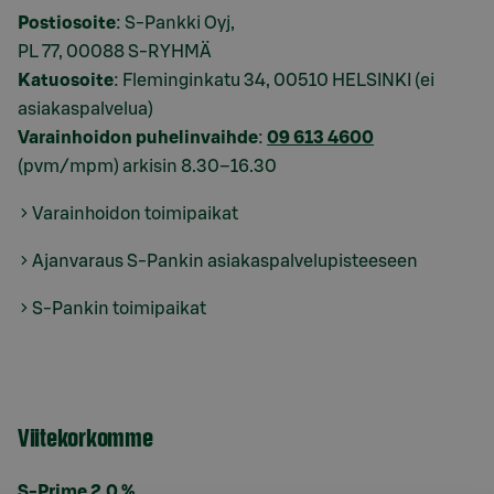
Postiosoite
: S-Pankki Oyj,
PL 77, 00088 S-RYHMÄ
Katuosoite
: Fleminginkatu 34, 00510 HELSINKI (ei
asiakaspalvelua)
Varainhoidon puhelinvaihde
:
09 613 4600
(pvm/mpm) arkisin 8.30–16.30
Varainhoidon toimipaikat
Ajanvaraus S-Pankin asiakaspalvelupisteeseen
S-Pankin toimipaikat
Viitekorkomme
S-Prime 2,0 %