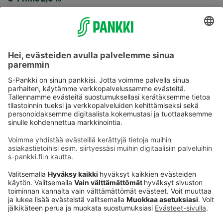
Käyttöehdot
Tietosuoja
Saavutettavuusseloste
Evästeet
Verkkopalvelujen käytön edellytykset
Ehdot ja muut asiakirjat