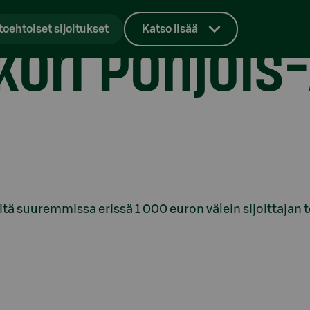
akori Pohjoi
toehtoiset sijoitukset
Katso lisää
sitä suuremmissa erissä 1 000 euron välein sijoittajan