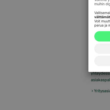
Private Ba
suoraan y
yksityispan
Yksityisp
Talonyhtiöt
yhteydessä
asiakaspal
Yritysas