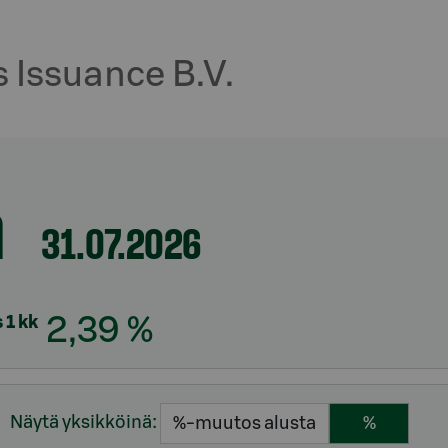
 Issuance B.V.
a
31.07.2026
 1 kk
2,39 %
Näytä yksikköinä:
%-muutos alusta
%