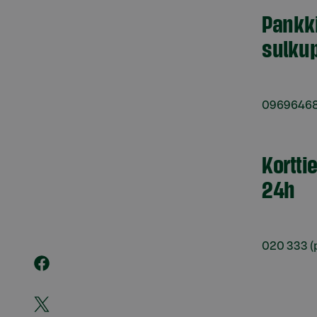
Pankk
sulkup
0969646
Kortti
24h
020 333
(