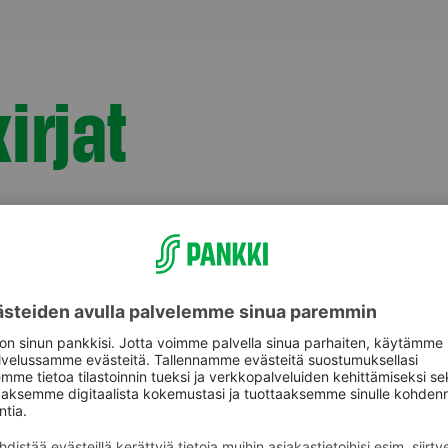
irjat
aspalvelu
Oikopolut
Palvelut
astuki