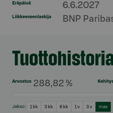
Eräpäivä
6.6.2027
Liikkeeseenlaskija
BNP Paribas
Tuottohistori
Osio otsikolla
Arvostus
288,82 %
Kehitys
Jakso:
1 kk
3 kk
6 kk
1 v
3 v
max