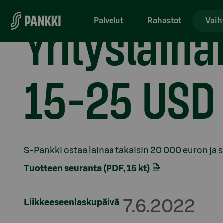
Siirry suoraan sisältöön
Yrityslain
Palvelut
Rahastot
Vaih
15-25 USD
Osio otsikolla
S-Pankki ostaa lainaa takaisin 20 000 euron ja 
Tuotteen seuranta (PDF, 15 kt)
Liikkeeseenlaskupäivä
7.6.2022