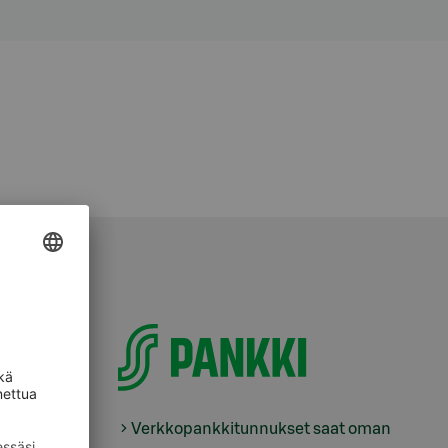
Verkkopankkitunnukset saat oman