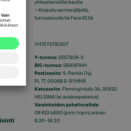
yhteyshenkilösi kautta
tus
Kirjaudu sormenjäljellä,
tunnusluvulla tai Face ID:llä
ukset
YHTEYSTIEDOT
i
Y-tunnus:
2557308-3
BIC-tunnus:
SBANFIHH
Postiosoite
: S-Pankki Oyj,
PL 77, 00088 S-RYHMÄ
Katuosoite
: Fleminginkatu 34, 00510
HELSINKI (ei asiakaspalvelua)
Varainhoidon puhelinvaihde
:
09 613 4600
(pvm/mpm) arkisin
iointi
8.30–16.30