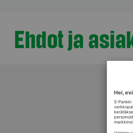
Ehdot ja asiak
Osio otsikolla
Asiak
Asiak