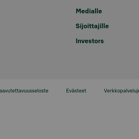
Medialle
Sijoittajille
Investors
aavutettavuusseloste
Evästeet
Verkkopalveluj