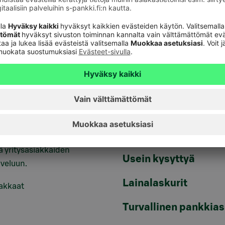
Sähköinen allekirjoi
Rahastot
nking -asiakkaana voit olla
Vaihtoehtoiset sijoit
hteydessä
kkiiriisi.
Päivitä asiakastietos
ankkiirit
Tule asiakkaaksi
Palveluhinnasto
 ja suurasiakkaat voivat olla
 yritysasiakkaiden
Usein kysyttyä
veluun.
Lainalaskurit
iakkaat
Turvallinen pankkias