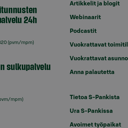
Artikkelit ja blogit
itunnusten
alvelu 24h
Webinaarit
Podcastit
820
(pvm/mpm)
Vuokrattavat toimiti
Vuokrattavat asunno
en sulkupalvelu
Anna palautetta
Tietoa S-Pankista
pvm/mpm)
Ura S-Pankissa
Avoimet työpaikat