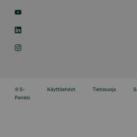
© S-
Käyttöehdot
Tietosuoja
S
Pankki