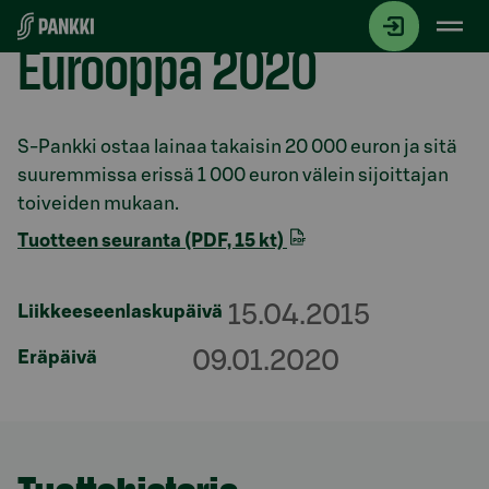
Siirry suoraan sisältöön
Eurooppa 2020
Osio otsikolla
S-Pankki ostaa lainaa takaisin 20 000 euron ja sitä
suuremmissa erissä 1 000 euron välein sijoittajan
toiveiden mukaan.
Tuotteen seuranta (PDF, 15 kt)
15.04.2015
Liikkeeseenlaskupäivä
09.01.2020
Eräpäivä
Osio otsikolla