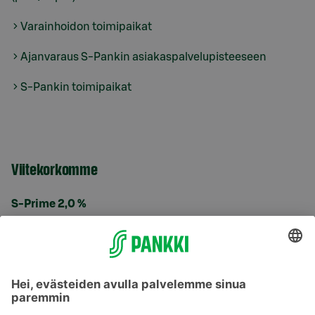
Varainhoidon toimipaikat
Ajanvaraus S-Pankin asiakaspalvelupisteeseen
S-Pankin toimipaikat
Viitekorkomme
S-Prime 2,0 %