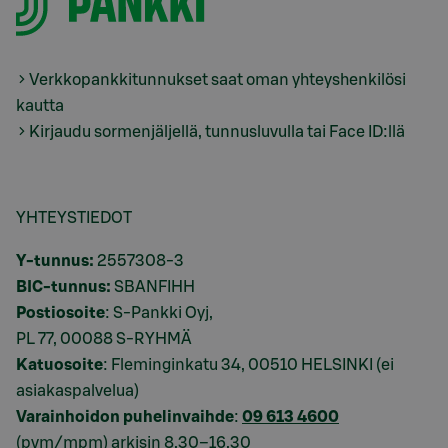
Verkkopankkitunnukset saat oman yhteyshenkilösi
kautta
Kirjaudu sormenjäljellä, tunnusluvulla tai Face ID:llä
YHTEYSTIEDOT
Y-tunnus:
2557308-3
BIC-tunnus:
SBANFIHH
Postiosoite
: S-Pankki Oyj,
PL 77, 00088 S-RYHMÄ
Katuosoite
: Fleminginkatu 34, 00510 HELSINKI (ei
asiakaspalvelua)
Varainhoidon puhelinvaihde
:
09 613 4600
(pvm/mpm) arkisin 8.30–16.30