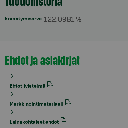
Tuottohistoria
122,0981 %
Erääntymisarvo
Ehdot ja asiakirjat
Osio otsikolla
Ehtotiivistelmä
Markkinointimateriaali
Lainakohtaiset ehdot