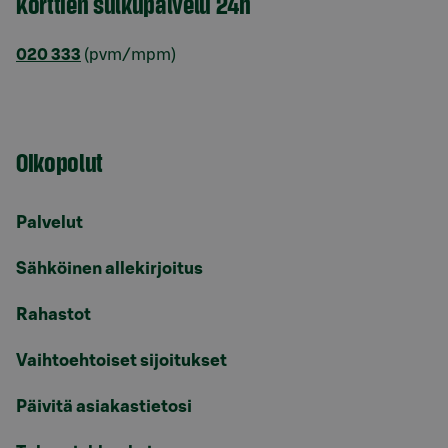
Korttien sulkupalvelu 24h
020 333
(pvm/mpm)
Oikopolut
Palvelut
Sähköinen allekirjoitus
Rahastot
Vaihtoehtoiset sijoitukset
Päivitä asiakastietosi