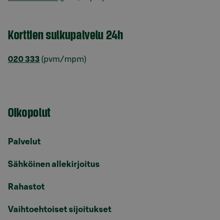
Korttien sulkupalvelu 24h
020 333
(pvm/mpm)
Oikopolut
Palvelut
Sähköinen allekirjoitus
Rahastot
Vaihtoehtoiset sijoitukset