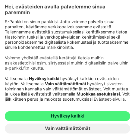
Käyttöehdot
Tietosuoja
Saavutettavuusseloste
Evästeet
Verkkopalvelujen käytön edellytykset
Ehdot ja muut asiakirjat
© S-Pankki