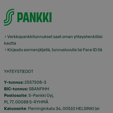
Verkkopankkitunnukset saat oman yhteyshenkilösi
kautta
Kirjaudu sormenjäljellä, tunnusluvulla tai Face ID:llä
YHTEYSTIEDOT
Y-tunnus:
2557308-3
BIC-tunnus:
SBANFIHH
Postiosoite
: S-Pankki Oyj,
PL 77, 00088 S-RYHMÄ
Katuosoite
: Fleminginkatu 34, 00510 HELSINKI (ei