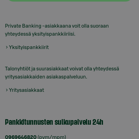
Private Banking -asiakkaana voit olla suoraan
yhteydessä yksityispankkiiriisi.
Yksityispankkiirit
Talonyhtiöt ja suurasiakkaat voivat olla yhteydessä
yritysasiakkaiden asiakaspalveluun.
Yritysasiakkaat
Pankkitunnusten sulkupalvelu 24h
0969646820
(pvm/mpm)