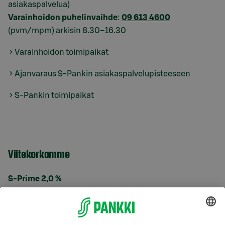
asiakaspalvelua)
Varainhoidon puhelinvaihde
:
09 613 4600
(pvm/mpm) arkisin 8.30–16.30
Varainhoidon toimipaikat
Ajanvaraus S-Pankin asiakaspalvelupisteeseen
S-Pankin toimipaikat
Viitekorkomme
S-Prime 2,0 %