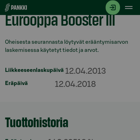
Siirry suoraan sisältöön
Eurooppa Booster III
Osio otsikolla
Oheisesta seurannasta löytyvät erääntymisarvon
laskemisessa käytetyt tiedot ja arvot.
12.04.2013
Liikkeeseenlaskupäivä
12.04.2018
Eräpäivä
Tuottohistoria
Osio otsikolla