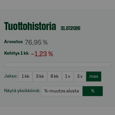
Tuottohistoria
Osio otsikolla
31.07.2026
76,95 %
Arvostus
−1,23 %
Kehitys 1 kk
Jakso:
1 kk
3 kk
6 kk
1 v
3 v
max
Näytä yksikköinä:
%-muutos alusta
%