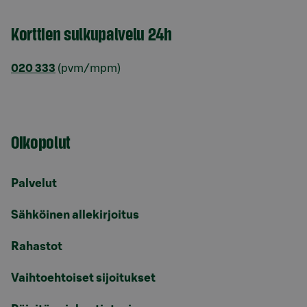
Korttien sulkupalvelu 24h
020 333
(pvm/mpm)
Oikopolut
Palvelut
Sähköinen allekirjoitus
Rahastot
Vaihtoehtoiset sijoitukset