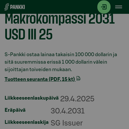
Siirry suoraan sisältöön
Makrokompassi 2031
USD III 25
Osio otsikolla
S-Pankki ostaa lainaa takaisin 100 000 dollarin ja
sitä suuremmissa erissä 1 000 dollarin välein
sijoittajan toiveiden mukaan.
Tuotteen seuranta (PDF, 15 kt)
29.4.2025
Liikkeeseenlaskupäivä
30.4.2031
Eräpäivä
SG Issuer
Liikkeeseenlaskija