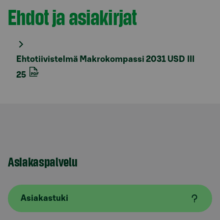
Ehdot ja asiakirjat
Osio otsikolla
Ehtotiivistelmä Makrokompassi 2031 USD III
25
Asiakaspalvelu
Asiakastuki