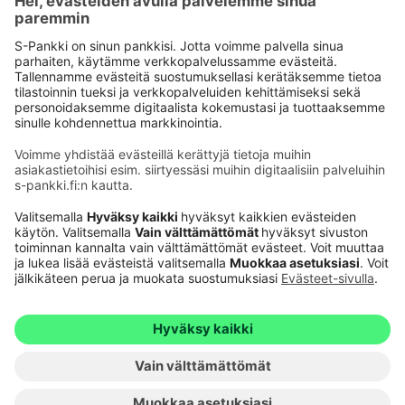
Käyttöehdot
Tietosuoja
Saavutettavuusseloste
Evästeet
Verkkopalvelujen käytön edellytykset
Ehdot ja muut asiakirjat
© S-Pankki