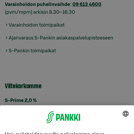
Varainhoidon puhelinvaihde
:
09 613 4600
(pvm/mpm) arkisin 8.30–16.30
Varainhoidon toimipaikat
Ajanvaraus S-Pankin asiakaspalvelupisteeseen
S-Pankin toimipaikat
Viitekorkomme
S-Prime 2,0 %