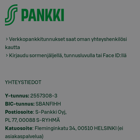
Verkkopankkitunnukset saat oman yhteyshenkilösi
kautta
Kirjaudu sormenjäljellä, tunnusluvulla tai Face ID:llä
YHTEYSTIEDOT
Y-tunnus:
2557308-3
BIC-tunnus:
SBANFIHH
Postiosoite
: S-Pankki Oyj,
PL 77, 00088 S-RYHMÄ
Katuosoite
: Fleminginkatu 34, 00510 HELSINKI (ei
asiakaspalvelua)