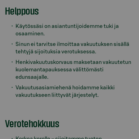
Helppous
Käytössäsi on asiantuntijoidemme tuki ja
osaaminen.
Sinun ei tarvitse ilmoittaa vakuutuksen sisällä
tehtyjä sijoituksia verotuksessa.
Henkivakuutuskorvaus maksetaan vakuutetun
kuolemantapauksessa välittömästi
edunsaajalle.
Vakuutusasiamiehenä hoidamme kaikki
vakuutukseen liittyvät järjestelyt.
Verotehokkuus
Korkoa korolle – sijoitamme tuoton