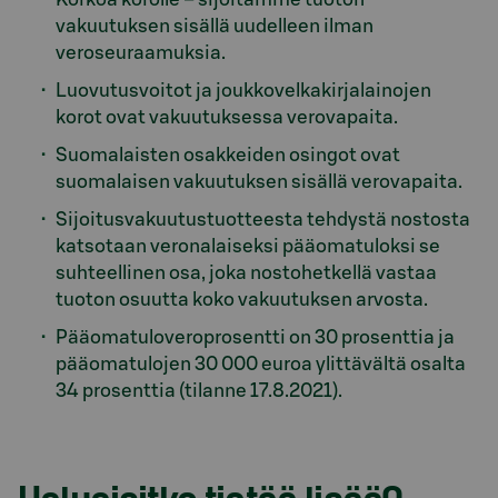
vakuutuksen sisällä uudelleen ilman
veroseuraamuksia.
Luovutusvoitot ja joukkovelkakirjalainojen
korot ovat vakuutuksessa verovapaita.
Suomalaisten osakkeiden osingot ovat
suomalaisen vakuutuksen sisällä verovapaita.
Sijoitusvakuutustuotteesta tehdystä nostosta
katsotaan veronalaiseksi pääomatuloksi se
suhteellinen osa, joka nostohetkellä vastaa
tuoton osuutta koko vakuutuksen arvosta.
Pääomatuloveroprosentti on 30 prosenttia ja
pääomatulojen 30 000 euroa ylittävältä osalta
34 prosenttia (tilanne 17.8.2021).
Model.AnchorLinkTargetDescription Haluaisitko tiet