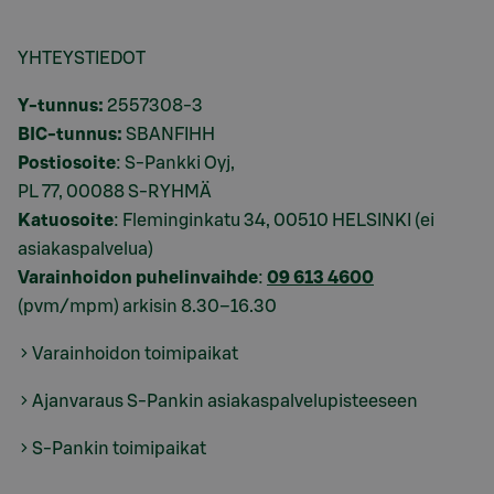
YHTEYSTIEDOT
Y-tunnus:
2557308-3
BIC-tunnus:
SBANFIHH
Postiosoite
: S-Pankki Oyj,
PL 77, 00088 S-RYHMÄ
Katuosoite
: Fleminginkatu 34, 00510 HELSINKI (ei
asiakaspalvelua)
Varainhoidon puhelinvaihde
:
09 613 4600
(pvm/mpm) arkisin 8.30–16.30
Varainhoidon toimipaikat
Ajanvaraus S-Pankin asiakaspalvelupisteeseen
S-Pankin toimipaikat