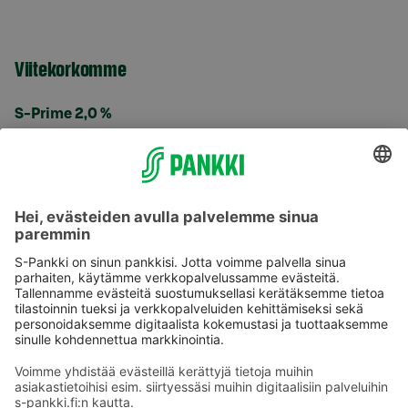
Viitekorkomme
S-Prime 2,0 %
Käyttöehdot
Tietosuoja
Saavutettavuusseloste