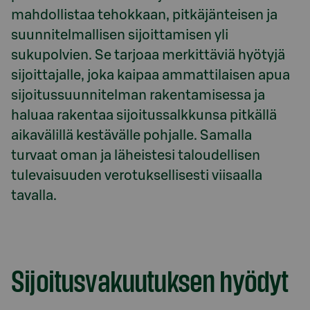
mahdollistaa tehokkaan, pitkäjänteisen ja 
suunnitelmallisen sijoittamisen yli 
sukupolvien. Se tarjoaa merkittäviä hyötyjä 
sijoittajalle, joka kaipaa ammattilaisen apua 
sijoitussuunnitelman rakentamisessa ja 
haluaa rakentaa sijoitussalkkunsa pitkällä 
aikavälillä kestävälle pohjalle. Samalla 
turvaat oman ja läheistesi taloudellisen 
tulevaisuuden verotuksellisesti viisaalla 
tavalla.
Model.AnchorLinkTargetDescription Hyödyt
Sijoitusvakuutuksen hyödyt