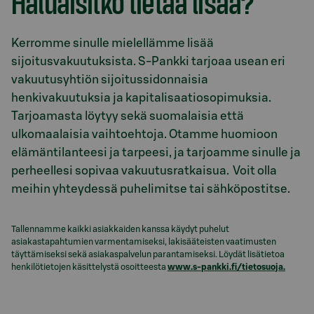
Haluaisitko tietää lisää?
Kerromme sinulle mielellämme lisää
sijoitusvakuutuksista. S-Pankki tarjoaa usean eri
vakuutusyhtiön sijoitussidonnaisia
henkivakuutuksia ja kapitalisaatiosopimuksia.
Tarjoamasta löytyy sekä suomalaisia että
ulkomaalaisia vaihtoehtoja. Otamme huomioon
elämäntilanteesi ja tarpeesi, ja tarjoamme sinulle ja
perheellesi sopivaa vakuutusratkaisua. Voit olla
meihin yhteydessä puhelimitse tai sähköpostitse.
Tallennamme kaikki asiakkaiden kanssa käydyt puhelut
asiakastapahtumien varmentamiseksi, lakisääteisten vaatimusten
täyttämiseksi sekä asiakaspalvelun parantamiseksi. Löydät lisätietoa
henkilötietojen käsittelystä osoitteesta
www.s-pankki.fi/tietosuoja.