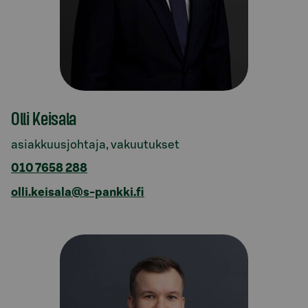
Olli Keisala
asiakkuusjohtaja, vakuutukset
010 7658 288
olli.keisala@s-pankki.fi