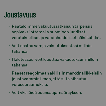
Joustavuus
Räätälöimme vakuutusratkaisun tarpeisiisi
sopivaksi ottamalla huomioon juridiset,
verotukselliset ja varainhoidolliset näkökohdat.
Voit nostaa varoja vakuutuksestasi milloin
tahansa.
Halutessasi voit lopettaa vakuutuksen milloin
tahansa.
Pääset reagoimaan äkillisiin markkinaliikkeisiin
joustavammin ilman, että siitä aiheutuu
veroseuraamuksia.
Voit yksilöidä edunsaajamääräyksen.