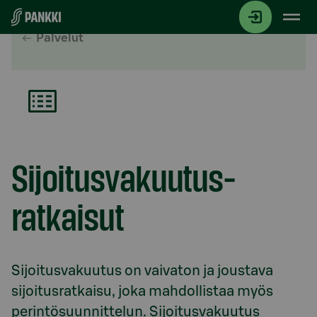
Siirry suoraan sisältöön
Palvelut
Sijoitusvakuutus­
ratkaisut
Sijoitusvakuutus on vaivaton ja joustava 
sijoitusratkaisu, joka mahdollistaa myös 
perintösuunnittelun. Sijoitusvakuutus 