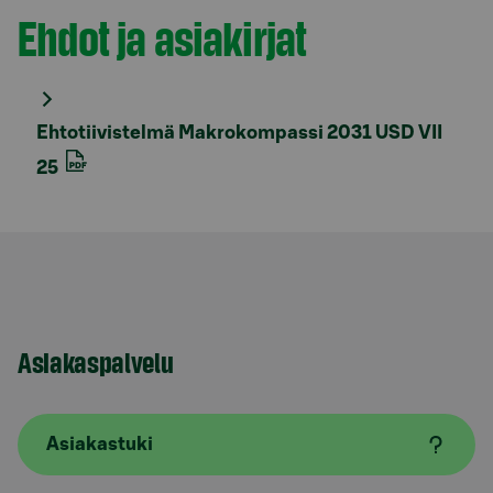
Ehdot ja asiakirjat
Osio otsikolla
Ehtotiivistelmä Makrokompassi 2031 USD VII
25
Asiakaspalvelu
Asiakastuki