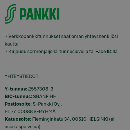
Verkkopankkitunnukset saat oman yhteyshenkilösi
kautta
Kirjaudu sormenjäljellä, tunnusluvulla tai Face ID:llä
YHTEYSTIEDOT
Y-tunnus:
2557308-3
BIC-tunnus:
SBANFIHH
Postiosoite
: S-Pankki Oyj,
PL 77, 00088 S-RYHMÄ
Katuosoite
: Fleminginkatu 34, 00510 HELSINKI (ei
asiakaspalvelua)