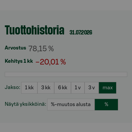
Tuottohistoria
Osio otsikolla
31.07.2026
78,15 %
Arvostus
−20,01 %
Kehitys 1 kk
Jakso:
1 kk
3 kk
6 kk
1 v
3 v
max
Näytä yksikköinä:
%-muutos alusta
%