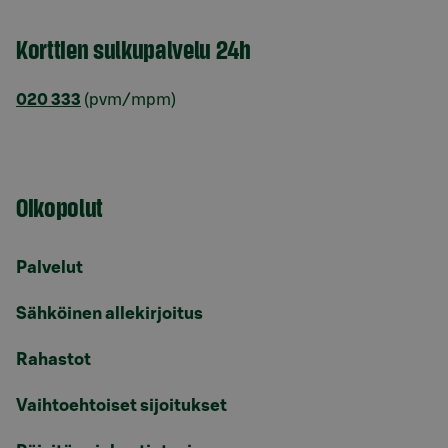
Korttien sulkupalvelu 24h
020 333
(pvm/mpm)
Oikopolut
Palvelut
Sähköinen allekirjoitus
Rahastot
Vaihtoehtoiset sijoitukset