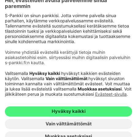
Käyttöehdot
Tietosuoja
Saavutettavuusseloste
Evästeet
Verkkopalvelujen käytön edellytykset
Ehdot ja muut asiakirjat
© S-Pankki