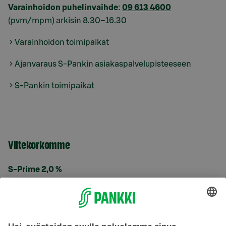
Varainhoidon puhelinvaihde
:
09 613 4600
(pvm/mpm) arkisin 8.30–16.30
Varainhoidon toimipaikat
Ajanvaraus S-Pankin asiakaspalvelupisteeseen
S-Pankin toimipaikat
Viitekorkomme
S-Prime 2,0 %