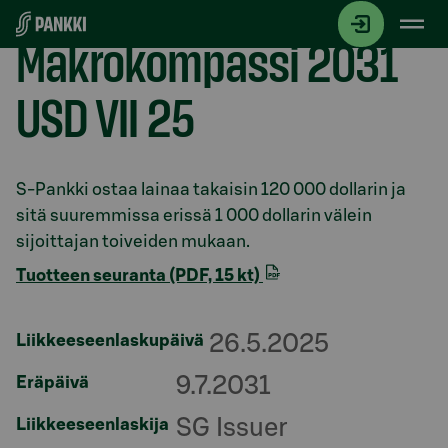
Siirry suoraan sisältöön
Makrokompassi 2031
USD VII 25
Osio otsikolla
S-Pankki ostaa lainaa takaisin 120 000 dollarin ja
sitä suuremmissa erissä 1 000 dollarin välein
sijoittajan toiveiden mukaan.
Tuotteen seuranta (PDF, 15 kt)
26.5.2025
Liikkeeseenlaskupäivä
9.7.2031
Eräpäivä
SG Issuer
Liikkeeseenlaskija