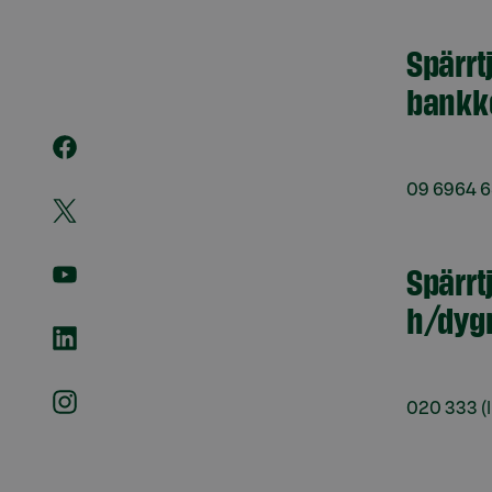
Spärrt
bankk
09 6964 
Spärrt
h/dyg
020 333
(