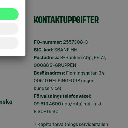
ingar
KONTAKTUPPGIFTER
ifter
FO-nummer:
2557308-3
BIC-kod:
SBANFIHH
Postadress:
S-Banken Abp, PB 77,
00088 S-GRUPPEN
Besöksadress:
Flemingsgatan 34,
00510 HELSINGFORS (ingen
kundservice)
Förvaltnings telefonväxel:
inska
09 613 4600
(lna/mta) må–fr kl.
8.30–16.30
Kapitalförvaltnings serviceställen