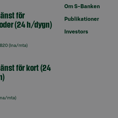
Om S-Banken
jänst för
Publikationer
oder (24 h/dygn)
Investors
6820
(lna/mta)
jänst för kort (24
n)
lna/mta)