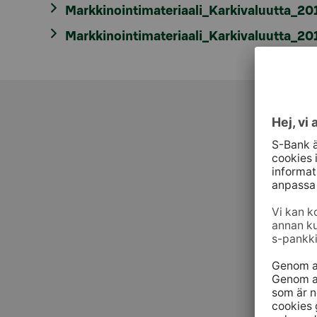
Markkinointimateriaali_Karkivaluutta_20
Markkinointimateriaali_Karkivaluutta_20
Kundt
010 76 58
må–fr kl. 
När du ring
webbanks