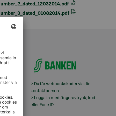
umber_2_dated_12032014.pdf
umber_3_dated_01082014.pdf
Du får webbankskoder via din
kontaktperson
Logga in med fingeravtryck, kod
eller Face ID