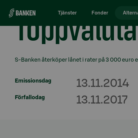
Gå direkt till innehållet
Toppvaluta
Tjänster
Fonder
Altern
Avsnitt med titel
S-Banken återköper lånet i rater på 3 000 euro el
Emissionsdag
13.11.2014
Förfallodag
13.11.2017
Avsnitt med titel