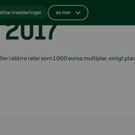
 2017
ativa investeringar
se mer
ler i större rater som 1 000 euros multiplar, enligt p