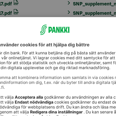
17.pdf
SNP_supplement_n
17.pdf
SNP_supplement_n
jänst
Genvägar
10
(lna/mta)
Tjänster
9–16
Signaturtjänst
er ska du alltid ha
Fonder
koder
eller
identifiering i