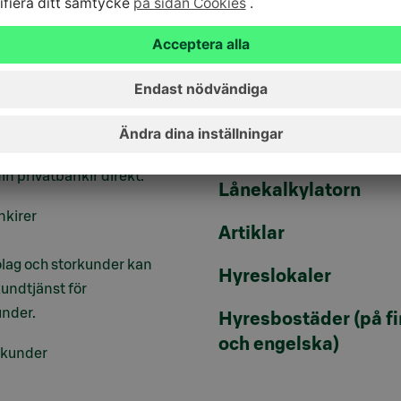
ll hands.
Alternativa invester
änst är online
Uppdatera dina uppg
kens
Facebook
och
Twitter
Bli kund
9–16.
Serviceavgifter
te Banking-kund kan du
in privatbankir direkt.
Lånekalkylatorn
nkirer
Artiklar
lag och storkunder kan
Hyreslokaler
undtjänst för
under.
Hyresbostäder (på f
och engelska)
skunder