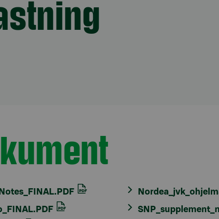
astning
dokument
t Notes_FINAL.PDF
Nordea_jvk_ohjelm
tio_FINAL.PDF
SNP_supplement_n