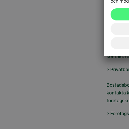
S-mobil
ti
Vår kundtj
på S-Ban
må–fr kl. 
Som Priva
kontakta d
Privatba
Bostadsbo
kontakta k
företagsk
Företag