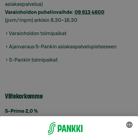
asiakaspalvelua)
Varainhoidon puhelinvaihde
:
09 613 4600
(pvm/mpm) arkisin 8.30–16.30
Varainhoidon toimipaikat
Ajanvaraus S-Pankin asiakaspalvelupisteeseen
S-Pankin toimipaikat
Viitekorkomme
S-Prime 2,0 %