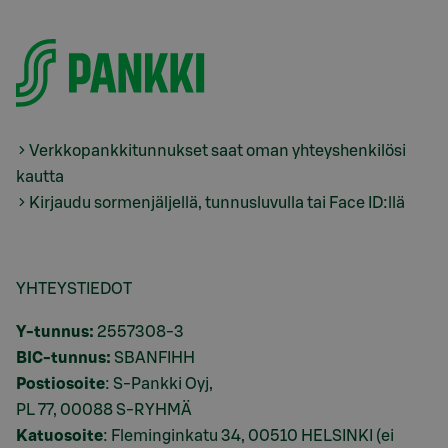
Verkkopankkitunnukset saat oman yhteyshenkilösi
kautta
Kirjaudu sormenjäljellä, tunnusluvulla tai Face ID:llä
YHTEYSTIEDOT
Y-tunnus:
2557308-3
BIC-tunnus:
SBANFIHH
Postiosoite
: S-Pankki Oyj,
PL 77, 00088 S-RYHMÄ
Katuosoite
: Fleminginkatu 34, 00510 HELSINKI (ei