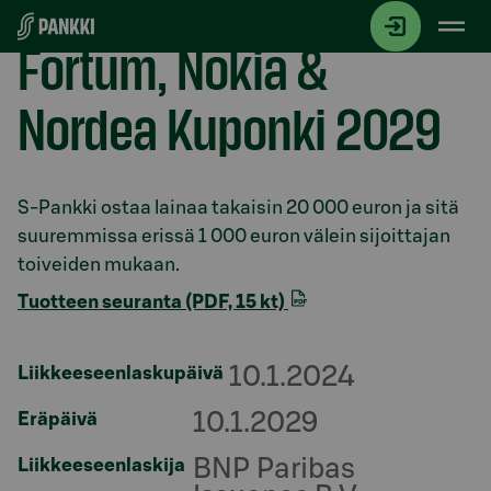
Siirry suoraan sisältöön
Fortum, Nokia &
Nordea Kuponki 2029
Osio otsikolla
S-Pankki ostaa lainaa takaisin 20 000 euron ja sitä
suuremmissa erissä 1 000 euron välein sijoittajan
toiveiden mukaan.
Tuotteen seuranta (PDF, 15 kt)
10.1.2024
Liikkeeseenlaskupäivä
10.1.2029
Eräpäivä
BNP Paribas
Liikkeeseenlaskija