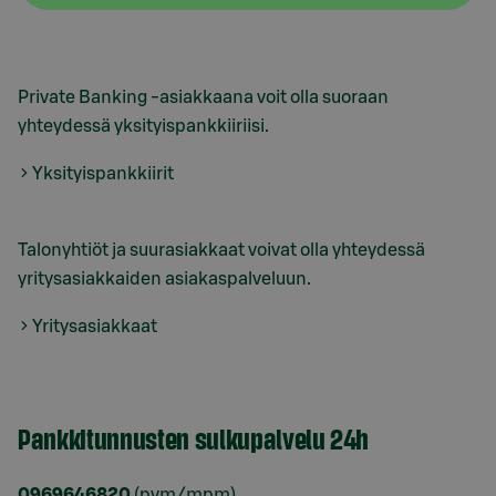
Private Banking -asiakkaana voit olla suoraan
yhteydessä yksityispankkiiriisi.
Yksityispankkiirit
Talonyhtiöt ja suurasiakkaat voivat olla yhteydessä
yritysasiakkaiden asiakaspalveluun.
Yritysasiakkaat
Pankkitunnusten sulkupalvelu 24h
0969646820
(pvm/mpm)