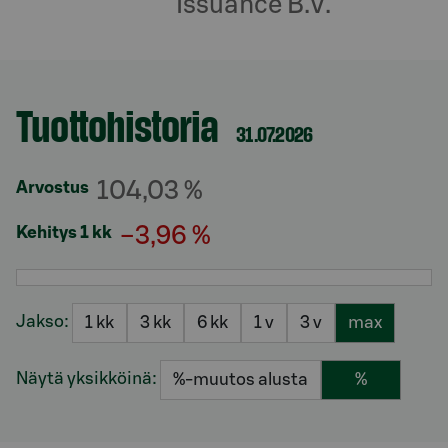
Issuance B.V.
Tuottohistoria
Osio otsikolla
31.07.2026
104,03 %
Arvostus
−3,96 %
Kehitys 1 kk
Jakso:
1 kk
3 kk
6 kk
1 v
3 v
max
Näytä yksikköinä:
%-muutos alusta
%