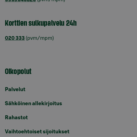
Korttien sulkupalvelu 24h
020 333
(pvm/mpm)
Oikopolut
Palvelut
Sähköinen allekirjoitus
Rahastot
Vaihtoehtoiset sijoitukset