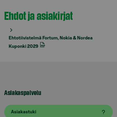
Ehdot ja asiakirjat
Osio otsikolla
Ehtotiivistelmä Fortum, Nokia & Nordea
Kuponki 2029
Asiakaspalvelu
Asiakastuki