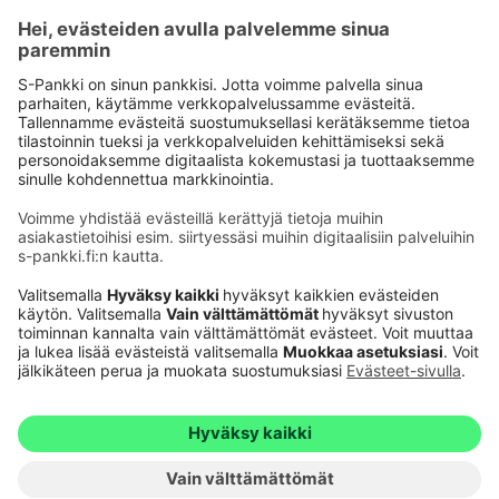
Käyttöehdot
Tietosuoja
Saavutettavuusseloste
Evästeet
Verkkopalvelujen käytön edellytykset
Ehdot ja muut asiakirjat
© S-Pankki