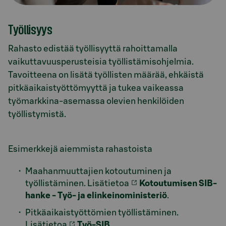
Työllisyys
Rahasto edistää työllisyyttä rahoittamalla
vaikuttavuusperusteisia työllistämisohjelmia.
Tavoitteena on lisätä työllisten määrää, ehkäistä
pitkäaikaistyöttömyyttä ja tukea vaikeassa
työmarkkina-asemassa olevien henkilöiden
työllistymistä.
Esimerkkejä aiemmista rahastoista
Maahanmuuttajien kotoutuminen ja
työllistäminen. Lisätietoa
Kotoutumisen SIB-
hanke - Työ- ja elinkeinoministeriö
.
Pitkäaikaistyöttömien työllistäminen.
Lisätietoa
Työ-SIB
.