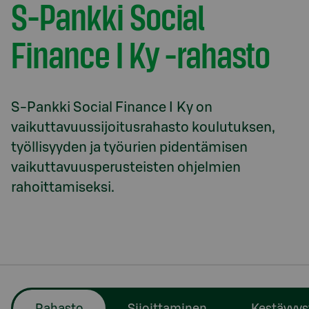
S-Pankki Social
Finance I Ky -rahasto
S-Pankki Social Finance I Ky on 
vaikuttavuussijoitusrahasto koulutuksen, 
työllisyyden ja työurien pidentämisen 
vaikuttavuusperusteisten ohjelmien 
rahoittamiseksi.
Rahasto
Sijoittaminen
Kestävyys