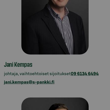
Jani Kempas
johtaja, vaihtoehtoiset sijoitukset
09 6134 6494
jani.kempas@s-pankki.fi