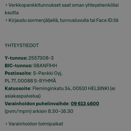
Verkkopankkitunnukset saat oman yhteyshenkilösi
kautta
Kirjaudu sormenjäljellä, tunnusluvulla tai Face ID:llä
YHTEYSTIEDOT
Y-tunnus:
2557308-3
BIC-tunnus:
SBANFIHH
Postiosoite
: S-Pankki Oyj,
PL 77, 00088 S-RYHMÄ
Katuosoite
: Fleminginkatu 34, 00510 HELSINKI (ei
asiakaspalvelua)
Varainhoidon puhelinvaihde
:
09 613 4600
(pvm/mpm) arkisin 8.30–16.30
Varainhoidon toimipaikat