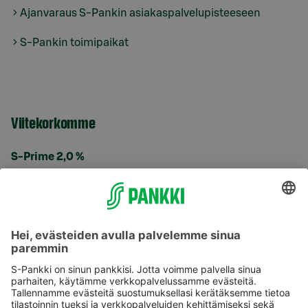
Ajanvaraus S-Pankin asiakaspalvelupisteeseen
S-Pankin toimipaikat
Viitekorkomme
S-Prime 2,0 %