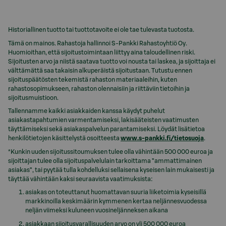
Historiallinen tuotto tai tuottotavoite ei ole tae tulevasta tuotosta.
Tämä on mainos. Rahastoja hallinnoi S-Pankki Rahastoyhtiö Oy.
Huomioithan, että sijoitustoimintaan liittyy aina taloudellinen riski.
Sijoitusten arvo ja niistä saatava tuotto voi nousta tai laskea, ja sijoittaja ei
välttämättä saa takaisin alkuperäistä sijoitustaan. Tutustu ennen
sijoituspäätösten tekemistä rahaston materiaaleihin, kuten
rahastosopimukseen, rahaston olennaisiin ja riittäviin tietoihin ja
sijoitusmuistioon.
Tallennamme kaikki asiakkaiden kanssa käydyt puhelut
asiakastapahtumien varmentamiseksi, lakisääteisten vaatimusten
täyttämiseksi sekä asiakaspalvelun parantamiseksi. Löydät lisätietoa
henkilötietojen käsittelystä osoitteesta
www.s-pankki.fi/tietosuoja
.
*Kunkin uuden sijoitussitoumuksen tulee olla vähintään 500 000 euroa ja
sijoittajan tulee olla sijoituspalvelulain tarkoittama ”ammattimainen
asiakas”, tai pyytää tulla kohdelluksi sellaisena kyseisen lain mukaisesti ja
täyttää vähintään kaksi seuraavista vaatimuksista:
asiakas on toteuttanut huomattavan suuria liiketoimia kyseisillä
markkinoilla keskimäärin kymmenen kertaa neljännesvuodessa
neljän viimeksi kuluneen vuosineljänneksen aikana
asiakkaan sijoitusvarallisuuden arvo on yli 500 000 euroa