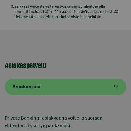
asiakas työskentelee tai on työskennellyt rahoitusalalla
ammattimaisesti vähintään vuoden tehtävässä, joka edellyttää
tietämystä suunnitelluista liiketoimista ja palveluista.
Asiakaspalvelu
Asiakastuki
Private Banking -asiakkaana voit olla suoraan
yhteydessä yksityispankkiiriisi.