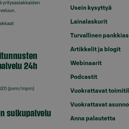
 yritysasiakkaiden
Usein kysyttyä
veluun.
Lainalaskurit
iakkaat
Turvallinen pankkias
Artikkelit ja blogit
itunnusten
alvelu 24h
Webinaarit
Podcastit
820
(pvm/mpm)
Vuokrattavat toimiti
Vuokrattavat asunno
en sulkupalvelu
Anna palautetta