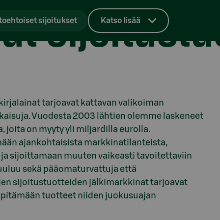
ut sijoitustu
toehtoiset sijoitukset
Katso lisää
kirjalainat tarjoavat kattavan valikoiman
ratkaisuja. Vuodesta 2003 lähtien olemme laskeneet
 joita on myyty yli miljardilla eurolla.
mään ajankohtaisista markkinatilanteista,
 ja sijoittamaan muuten vaikeasti tavoitettaviin
 kuuluu sekä pääomaturvattuja että
n sijoitustuotteiden jälkimarkkinat tarjoavat
ua pitämään tuotteet niiden juokusuajan