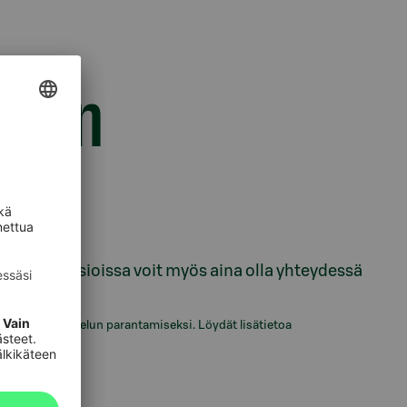
eiden
. Sijoitusasioissa voit myös aina olla yhteydessä
ä asiakaspalvelun parantamiseksi. Löydät lisätietoa