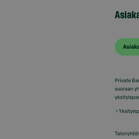
Asiak
Asiak
Private Ba
suoraan y
yksityispan
Yksityisp
Talonyhtiöt