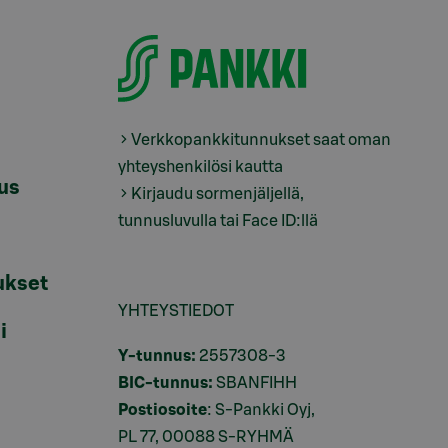
Verkkopankkitunnukset saat oman
yhteyshenkilösi kautta
tus
Kirjaudu sormenjäljellä,
tunnusluvulla tai Face ID:llä
ukset
YHTEYSTIEDOT
i
Y-tunnus:
2557308-3
BIC-tunnus:
SBANFIHH
Postiosoite
: S-Pankki Oyj,
PL 77, 00088 S-RYHMÄ