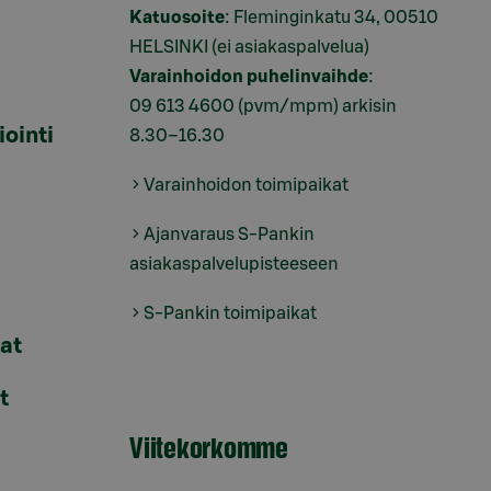
Katuosoite
: Fleminginkatu 34, 00510
HELSINKI (ei asiakaspalvelua)
Varainhoidon puhelinvaihde
:
09 613 4600
(pvm/mpm) arkisin
iointi
8.30–16.30
Varainhoidon toimipaikat
Ajanvaraus S-Pankin
asiakaspalvelupisteeseen
S-Pankin toimipaikat
lat
t
Viitekorkomme