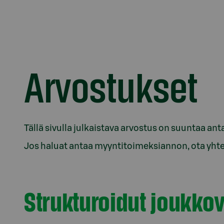
Arvostukset
Tällä sivulla julkaistava arvostus on suuntaa anta
Jos haluat antaa myyntitoimeksiannon, ota yhte
Strukturoidut joukkov
Osio otsikolla Strukturoidut joukkovelkakirjal