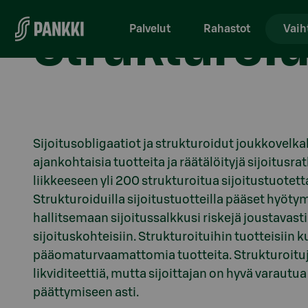
Strukturoid
Siirry suoraan sisältöön
Palvelut
Rahastot
Vaih
Sijoitusobligaatiot ja strukturoidut joukkovelka
ajankohtaisia tuotteita ja räätälöityjä sijoitus
liikkeeseen yli 200 strukturoitua sijoitustuotetta,
Strukturoiduilla sijoitustuotteilla pääset hyöty
hallitsemaan sijoitussalkkusi riskejä joustavasti
sijoituskohteisiin. Strukturoituihin tuotteisiin
pääomaturvaamattomia tuotteita. Strukturoituje
likviditeettiä, mutta sijoittajan on hyvä varaut
päättymiseen asti.