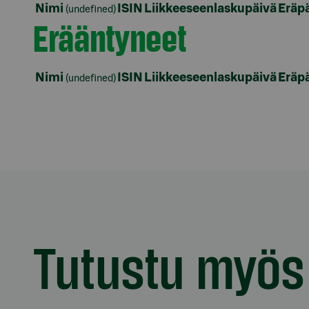
Nimi
ISIN
Liikkeeseenlaskupäivä
Eräp
(undefined)
Erääntyneet
Osio otsikolla Erääntyneet
Nimi
ISIN
Liikkeeseenlaskupäivä
Eräp
(undefined)
Model.AnchorLinkTargetDescription Riskit
Tutustu myös