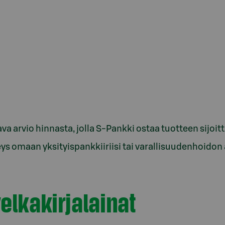
va arvio hinnasta, jolla S-Pankki ostaa tuotteen sijoitt
ys omaan yksityispankkiiriisi tai varallisuudenhoidon
elkakirjalainat
ainat