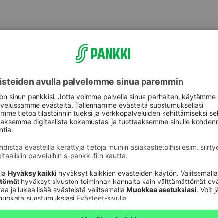
tijat
n sijoitustuott
uroituihin sijoitustuotteisiin liittyvissä kysymyksissä
palveluun.
pahtumien varmentamiseksi, lakisääteisten vaatimusten täyttämiseksi sek
oja
.