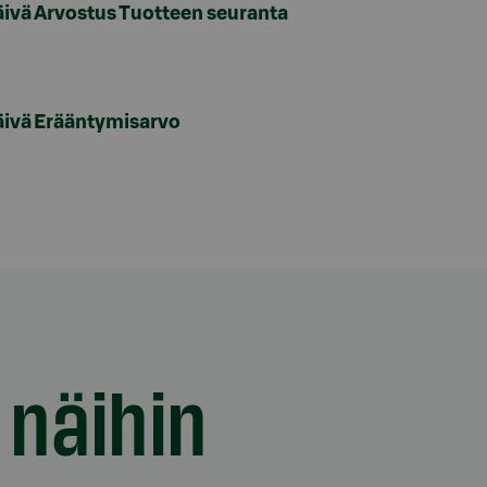
äivä
Arvostus
Tuotteen seuranta
äivä
Erääntymisarvo
 näihin