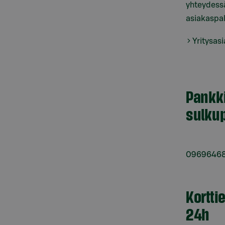
yhteydessä
asiakaspal
Yritysas
Pankk
sulkup
0969646
Kortti
24h