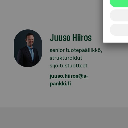
Juuso Hiiros
senior tuotepäällikkö,
strukturoidut
sijoitustuotteet
juuso.hiiros@s-
pankki.fi