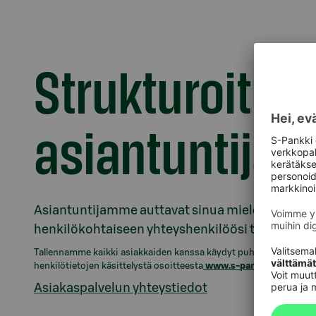
Model.AnchorLinkTargetDescription Asiantun
Strukturoituje
asiantuntijat
Asiantuntijamme auttavat sinua mielellään strukt
henkilökohtaiseen yhteyshenkilöösi tai asiakas
Tallennamme kaikki asiakkaiden kanssa käydyt puhelut asiakasta
henkilötietojen käsittelystä osoitteesta
www.s-pankki.fi/tietosu
Asiakaspalvelun yhteystiedot