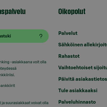
aspalvelu
Oikopolut
Palvelut
astuki
Sähköinen allekirjoi
Rahastot
nking -asiakkaana voit olla
Vaihtoehtoiset sijoit
hteydessä
kkiiriisi.
Päivitä asiakastietos
ankkiirit
Tule asiakkaaksi
Palveluhinnasto
 ja suurasiakkaat voivat olla