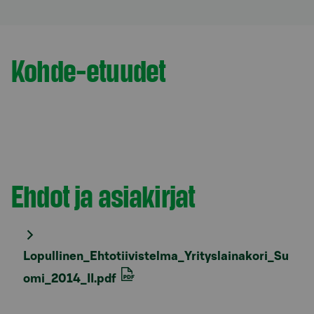
Kohde-etuudet
Osio otsikolla
Ehdot ja asiakirjat
Osio otsikolla
Lopullinen_Ehtotiivistelma_Yrityslainakori_Su
omi_2014_II.pdf