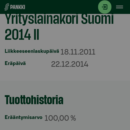
Siirry suoraan sisältöön
Yrityslainakori Suomi
2014 II
18.11.2011
Liikkeeseenlaskupäivä
22.12.2014
Eräpäivä
Tuottohistoria
Osio otsikolla
100,00 %
Erääntymisarvo