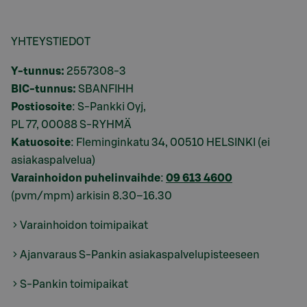
YHTEYSTIEDOT
Y-tunnus:
2557308-3
BIC-tunnus:
SBANFIHH
Postiosoite
: S-Pankki Oyj,
PL 77, 00088 S-RYHMÄ
Katuosoite
: Fleminginkatu 34, 00510 HELSINKI (ei
asiakaspalvelua)
Varainhoidon puhelinvaihde
:
09 613 4600
(pvm/mpm) arkisin 8.30–16.30
Varainhoidon toimipaikat
Ajanvaraus S-Pankin asiakaspalvelupisteeseen
S-Pankin toimipaikat