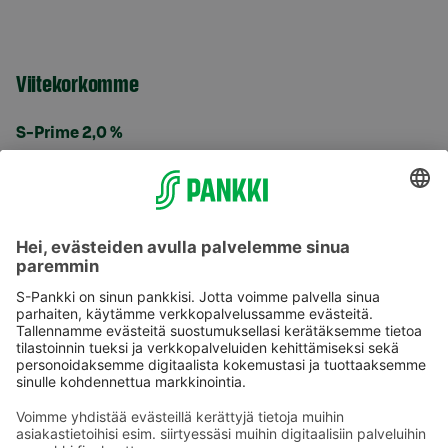
Viitekorkomme
S-Prime 2,0 %
Käyttöehdot
Tietosuoja