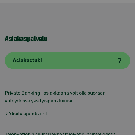
Asiakaspalvelu
Asiakastuki
Private Banking -asiakkaana voit olla suoraan
yhteydessä yksityispankkiiriisi.
Yksityispankkiirit
Talonyhtiöt ja suurasiakkaat voivat olla yhteydessä