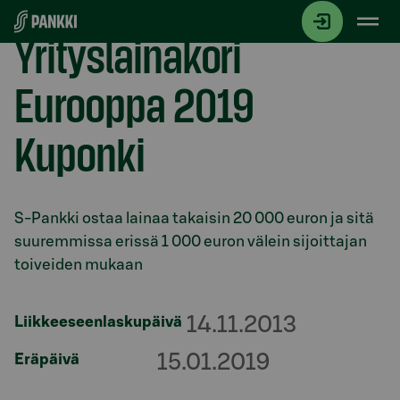
Siirry suoraan sisältöön
Yrityslainakori
Eurooppa 2019
Kuponki
Osio otsikolla
S-Pankki ostaa lainaa takaisin 20 000 euron ja sitä
suuremmissa erissä 1 000 euron välein sijoittajan
toiveiden mukaan
14.11.2013
Liikkeeseenlaskupäivä
15.01.2019
Eräpäivä