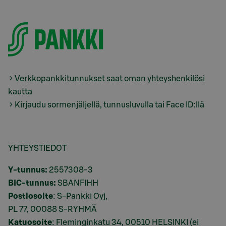
Verkkopankkitunnukset saat oman yhteyshenkilösi
kautta
Kirjaudu sormenjäljellä, tunnusluvulla tai Face ID:llä
YHTEYSTIEDOT
Y-tunnus:
2557308-3
BIC-tunnus:
SBANFIHH
Postiosoite
: S-Pankki Oyj,
PL 77, 00088 S-RYHMÄ
Katuosoite
: Fleminginkatu 34, 00510 HELSINKI (ei