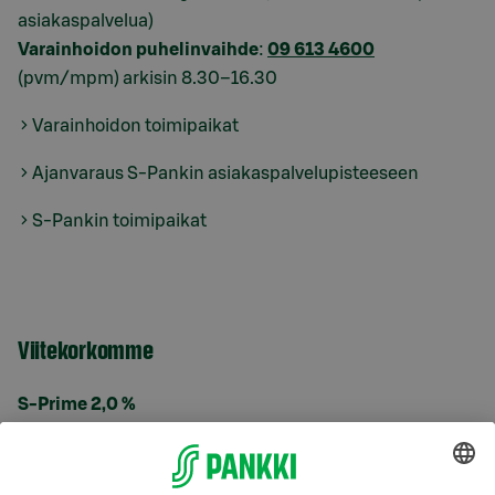
asiakaspalvelua)
Varainhoidon puhelinvaihde
:
09 613 4600
(pvm/mpm) arkisin 8.30–16.30
Varainhoidon toimipaikat
Ajanvaraus S-Pankin asiakaspalvelupisteeseen
S-Pankin toimipaikat
Viitekorkomme
S-Prime 2,0 %