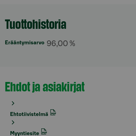
Tuottohistoria
Osio otsikolla
96,00 %
Erääntymisarvo
Ehdot ja asiakirjat
Osio otsikolla
Ehtotiivistelmä
Myyntiesite