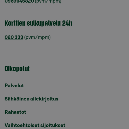
0969646820
(pvm/mpm)
Korttien sulkupalvelu 24h
020 333
(pvm/mpm)
Oikopolut
Palvelut
Sähköinen allekirjoitus
Rahastot
Vaihtoehtoiset sijoitukset