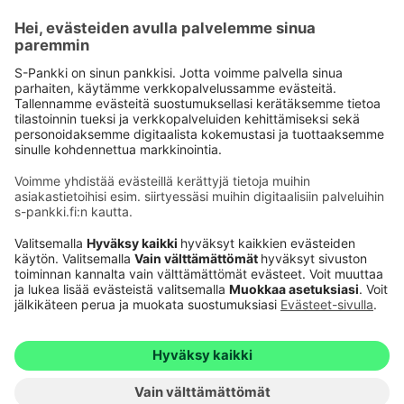
Käyttöehdot
Tietosuoja
Saavutettavuusseloste
Evästeet
Verkkopalvelujen käytön edellytykset
Ehdot ja muut asiakirjat
© S-Pankki