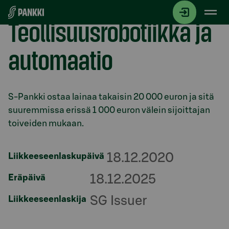
Siirry suoraan sisältöön
Teollisuusrobotiikka ja
automaatio
Osio otsikolla
S-Pankki ostaa lainaa takaisin 20 000 euron ja sitä
suuremmissa erissä 1 000 euron välein sijoittajan
toiveiden mukaan.
18.12.2020
Liikkeeseenlaskupäivä
18.12.2025
Eräpäivä
SG Issuer
Liikkeeseenlaskija