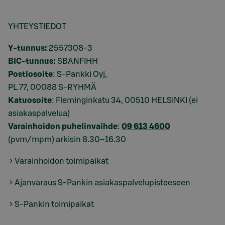
YHTEYSTIEDOT
Y-tunnus:
2557308-3
BIC-tunnus:
SBANFIHH
Postiosoite
: S-Pankki Oyj,
PL 77, 00088 S-RYHMÄ
Katuosoite
: Fleminginkatu 34, 00510 HELSINKI (ei
asiakaspalvelua)
Varainhoidon puhelinvaihde
:
09 613 4600
(pvm/mpm) arkisin 8.30–16.30
Varainhoidon toimipaikat
Ajanvaraus S-Pankin asiakaspalvelupisteeseen
S-Pankin toimipaikat