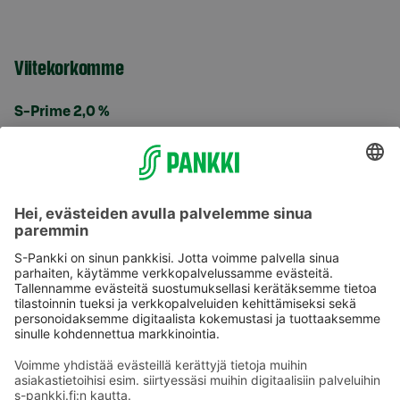
Viitekorkomme
S-Prime 2,0 %
Käyttöehdot
Tietosuoja
Saavutettavuusseloste