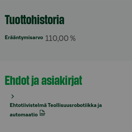
Tuottohistoria
Osio otsikolla
110,00 %
Erääntymisarvo
Ehdot ja asiakirjat
Osio otsikolla
Ehtotiivistelmä Teollisuusrobotiikka ja
automaatio