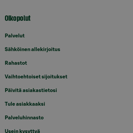
Oikopolut
Palvelut
Sähköinen allekirjoitus
Rahastot
Vaihtoehtoiset sijoitukset
Päivitä asiakastietosi
Tule asiakkaaksi
Palveluhinnasto
Usein kysyttyä