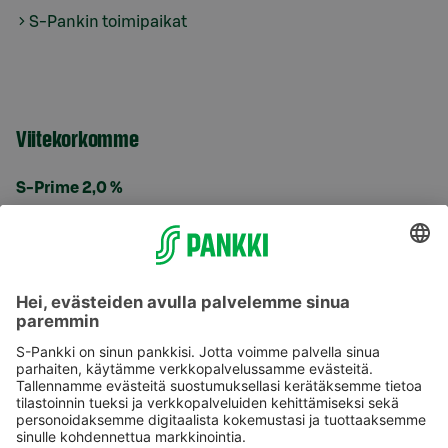
S-Pankin toimipaikat
Viitekorkomme
S-Prime 2,0 %
Käyttöehdot