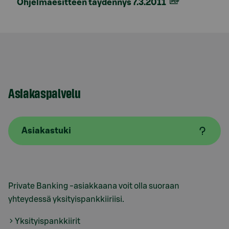
Ohjelmaesitteen täydennys 7.3.2011
Asiakaspalvelu
Asiakastuki
Private Banking -asiakkaana voit olla suoraan
yhteydessä yksityispankkiiriisi.
Yksityispankkiirit