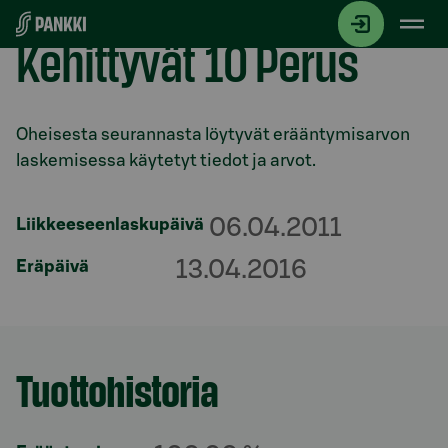
Siirry suoraan sisältöön
Kehittyvät 10 Perus
Osio otsikolla
Oheisesta seurannasta löytyvät erääntymisarvon
laskemisessa käytetyt tiedot ja arvot.
06.04.2011
Liikkeeseenlaskupäivä
13.04.2016
Eräpäivä
Tuottohistoria
Osio otsikolla