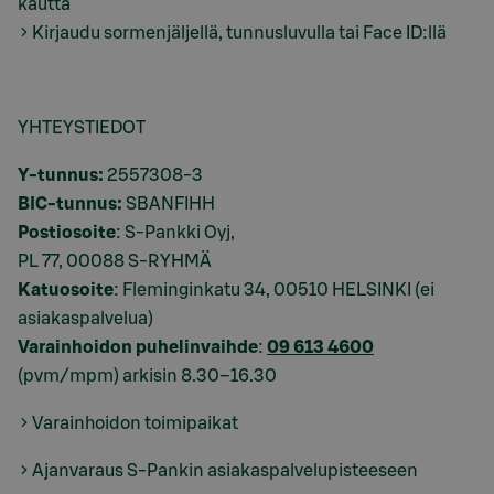
kautta
Kirjaudu sormenjäljellä, tunnusluvulla tai Face ID:llä
YHTEYSTIEDOT
Y-tunnus:
2557308-3
BIC-tunnus:
SBANFIHH
Postiosoite
: S-Pankki Oyj,
PL 77, 00088 S-RYHMÄ
Katuosoite
: Fleminginkatu 34, 00510 HELSINKI (ei
asiakaspalvelua)
Varainhoidon puhelinvaihde
:
09 613 4600
(pvm/mpm) arkisin 8.30–16.30
Varainhoidon toimipaikat
Ajanvaraus S-Pankin asiakaspalvelupisteeseen