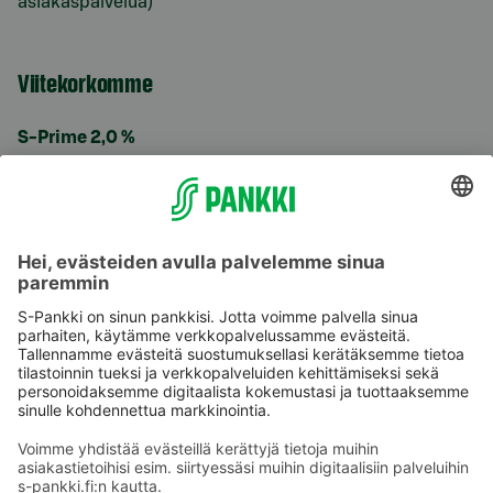
asiakaspalvelua)
Viitekorkomme
S-Prime 2,0 %
Käyttöehdot
Tietosuoja
Saavutettavuusseloste