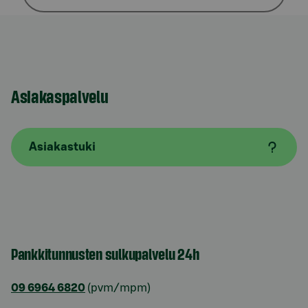
Asiakaspalvelu
Asiakastuki
Pankkitunnusten sulkupalvelu 24h
09 6964 6820
(pvm/mpm)