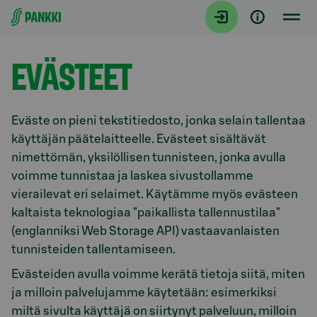
Siirry suoraan sisältöön
Etusivu
EVÄSTEET
Eväste on pieni tekstitiedosto, jonka selain tallentaa
käyttäjän päätelaitteelle. Evästeet sisältävät
nimettömän, yksilöllisen tunnisteen, jonka avulla
voimme tunnistaa ja laskea sivustollamme
vierailevat eri selaimet. Käytämme myös evästeen
kaltaista teknologiaa "paikallista tallennustilaa"
(englanniksi Web Storage API) vastaavanlaisten
tunnisteiden tallentamiseen.
Evästeiden avulla voimme kerätä tietoja siitä, miten
ja milloin palvelujamme käytetään: esimerkiksi
miltä sivulta käyttäjä on siirtynyt palveluun, milloin