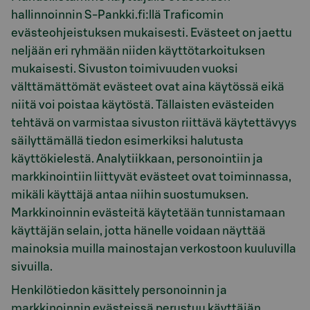
hallinnoinnin S-Pankki.fi:llä Traficomin
evästeohjeistuksen mukaisesti. Evästeet on jaettu
neljään eri ryhmään niiden käyttötarkoituksen
mukaisesti. Sivuston toimivuuden vuoksi
välttämättömät evästeet ovat aina käytössä eikä
niitä voi poistaa käytöstä. Tällaisten evästeiden
tehtävä on varmistaa sivuston riittävä käytettävyys
säilyttämällä tiedon esimerkiksi halutusta
käyttökielestä. Analytiikkaan, personointiin ja
markkinointiin liittyvät evästeet ovat toiminnassa,
mikäli käyttäjä antaa niihin suostumuksen.
Markkinoinnin evästeitä käytetään tunnistamaan
käyttäjän selain, jotta hänelle voidaan näyttää
mainoksia muilla mainostajan verkostoon kuuluvilla
sivuilla.
Henkilötiedon käsittely personoinnin ja
markkinoinnin evästeissä perustuu käyttäjän