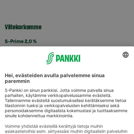
Viitekorkomme
S-Prime 2,0 %
Käyttöehdot
Tietosuoja