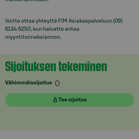
Voitte ottaa yhteyttä FIM Asiakaspalveluun (09)
6134 6250, kun haluatte antaa
myyntitoimeksiannon.
Sijoituksen tekeminen
Osio otsikolla
0
Vähimmäissijoitus
Tee sijoitus