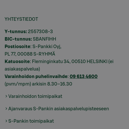
YHTEYSTIEDOT
Y-tunnus:
2557308-3
BIC-tunnus:
SBANFIHH
Postiosoite
: S-Pankki Oyj,
PL 77, 00088 S-RYHMÄ
Katuosoite
: Fleminginkatu 34, 00510 HELSINKI (ei
asiakaspalvelua)
Varainhoidon puhelinvaihde
:
09 613 4600
(pvm/mpm) arkisin 8.30–16.30
Varainhoidon toimipaikat
Ajanvaraus S-Pankin asiakaspalvelupisteeseen
S-Pankin toimipaikat