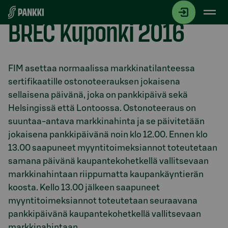
Siirry suoraan sisältöön
BREC Kuponki 2016
Osio otsikolla
FIM asettaa normaalissa markkinatilanteessa
sertifikaatille ostonoteerauksen jokaisena
sellaisena päivänä, joka on pankkipäivä sekä
Helsingissä että Lontoossa. Ostonoteeraus on
suuntaa-antava markkinahinta ja se päivitetään
jokaisena pankkipäivänä noin klo 12.00. Ennen klo
13.00 saapuneet myyntitoimeksiannot toteutetaan
samana päivänä kaupantekohetkellä vallitsevaan
markkinahintaan riippumatta kaupankäyntierän
koosta. Kello 13.00 jälkeen saapuneet
myyntitoimeksiannot toteutetaan seuraavana
pankkipäivänä kaupantekohetkellä vallitsevaan
markkinahintaan.