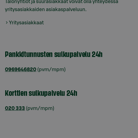
Talonyhtiöt ja suurasiakkaat voivat olla yhteydessä
yritysasiakkaiden asiakaspalveluun.
Yritysasiakkaat
Pankkitunnusten sulkupalvelu 24h
0969646820
(pvm/mpm)
Korttien sulkupalvelu 24h
020 333
(pvm/mpm)