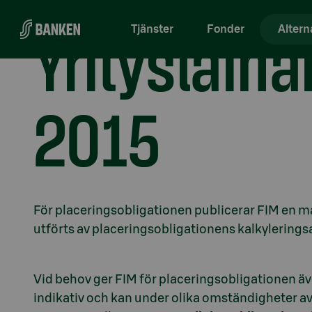
Gå direkt till innehållet
Yrityslain
Tjänster
Fonder
Altern
2015
Avsnitt med titel
För placeringsobligationen publicerar FIM en m
utförts av placeringsobligationens kalkylerings
Vid behov ger FIM för placeringsobligationen ä
indikativ och kan under olika omständigheter a