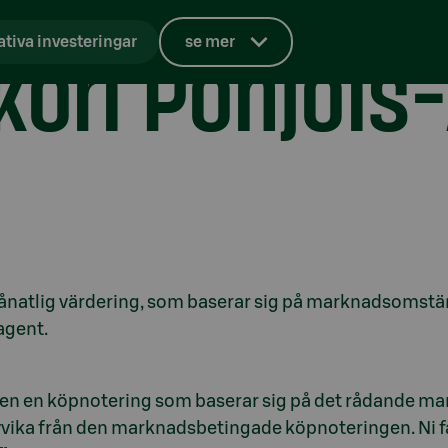
akori Pohjoi
ativa investeringar
se mer
ånatlig värdering, som baserar sig på marknadsomstä
agent.
ven en köpnotering som baserar sig på det rådande ma
vvika från den marknadsbetingade köpnoteringen. Ni få