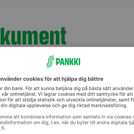
dokument
ori_PohjoisAmerikka_201
jänst
Genvägar