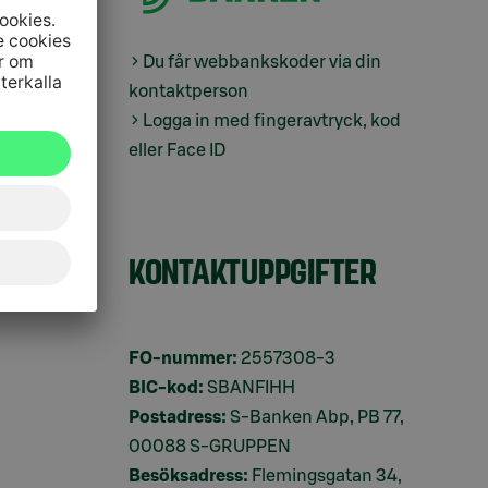
Du får webbankskoder via din
kontaktperson
Logga in med fingeravtryck, kod
eller Face ID
ingar
KONTAKTUPPGIFTER
ifter
FO-nummer:
2557308-3
BIC-kod:
SBANFIHH
Postadress:
S-Banken Abp, PB 77,
00088 S-GRUPPEN
Besöksadress:
Flemingsgatan 34,