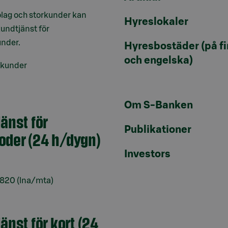
lag och storkunder kan
Hyreslokaler
undtjänst för
under.
Hyresbostäder (på f
och engelska)
skunder
Om S-Banken
jänst för
Publikationer
oder (24 h/dygn)
Investors
6820
(lna/mta)
jänst för kort (24