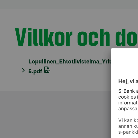
Villkor och 
Avsnitt med titel
Lopullinen_Ehtotiivistelma_Yrityslainak
5.pdf
Kundt