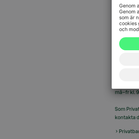
010 76 58
må–fr kl. 
När du ring
webbanks
S-mobil
ti
Vår kundtj
på S-Ban
må–fr kl. 
Som Priva
kontakta d
Privatba