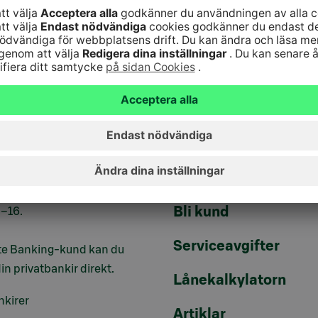
10
(lna/mta)
Tjänster
9–16
Signaturtjänst
er ska du alltid ha
Fonder
koder
eller
identifiering i
ll hands.
Alternativa invester
änst är online
Uppdatera dina uppg
kens
Facebook
och
Twitter
Bli kund
9–16.
Serviceavgifter
te Banking-kund kan du
in privatbankir direkt.
Lånekalkylatorn
nkirer
Artiklar