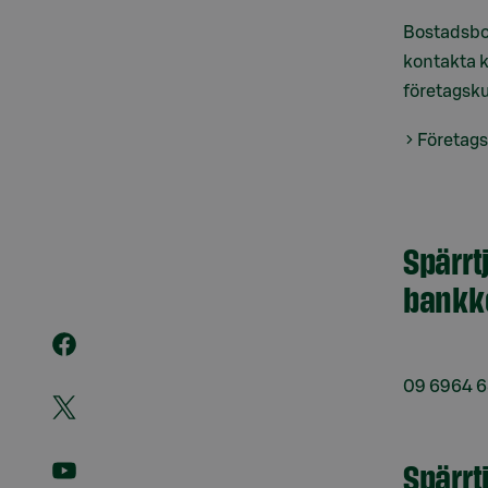
Bostadsbo
kontakta k
företagsk
Företag
Spärrt
bankk
09 6964 
Spärrt