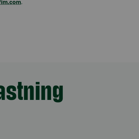
@fim.com
.
astning