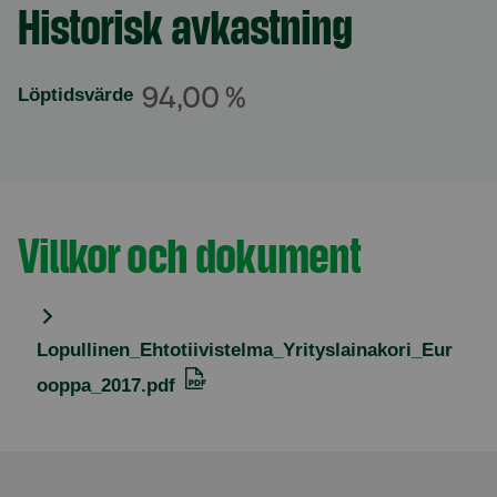
Historisk avkastning
Avsnitt med titel
Löptidsvärde
94,00 %
Villkor och dokument
Avsnitt med titel
Lopullinen_Ehtotiivistelma_Yrityslainakori_Eur
ooppa_2017.pdf