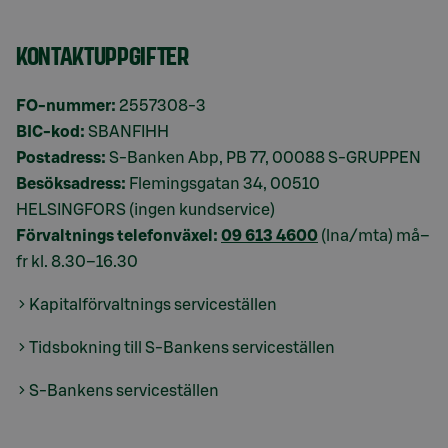
KONTAKTUPPGIFTER
FO-nummer:
2557308-3
BIC-kod:
SBANFIHH
Postadress:
S-Banken Abp, PB 77, 00088 S-GRUPPEN
Besöksadress:
Flemingsgatan 34, 00510
HELSINGFORS (ingen kundservice)
Förvaltnings telefonväxel:
09 613 4600
(lna/mta) må–
fr kl. 8.30–16.30
Kapitalförvaltnings serviceställen
Tidsbokning till S-Bankens serviceställen
S-Bankens serviceställen