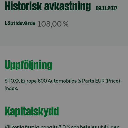
Historisk avkastning
Avsnitt med titel
09.11.2017
108,00 %
Löptidsvärde
Uppföljning
Avsnitt med titel
STOXX Europe 600 Automobiles & Parts EUR (Price) -
index.
Kapitalskydd
Villkorlig fast kupong är 8,0 % och betalas ut årligen.