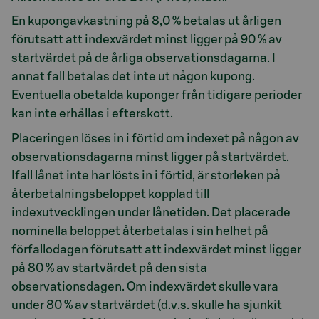
En kupongavkastning på 8,0 % betalas ut årligen
förutsatt att indexvärdet minst ligger på 90 % av
startvärdet på de årliga observationsdagarna. I
annat fall betalas det inte ut någon kupong.
Eventuella obetalda kuponger från tidigare perioder
kan inte erhållas i efterskott.
Placeringen löses in i förtid om indexet på någon av
observationsdagarna minst ligger på startvärdet.
Ifall lånet inte har lösts in i förtid, är storleken på
återbetalningsbeloppet kopplad till
indexutvecklingen under lånetiden. Det placerade
nominella beloppet återbetalas i sin helhet på
förfallodagen förutsatt att indexvärdet minst ligger
på 80 % av startvärdet på den sista
observationsdagen. Om indexvärdet skulle vara
under 80 % av startvärdet (d.v.s. skulle ha sjunkit