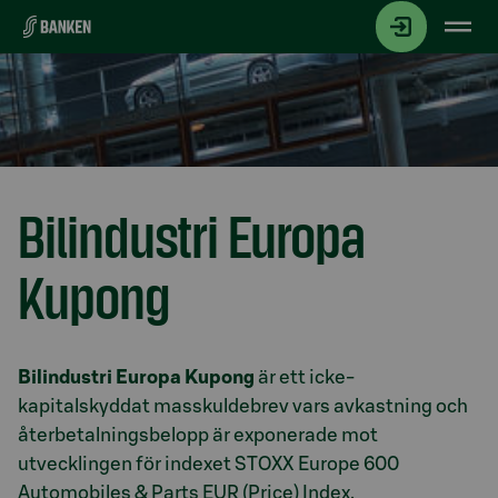
Gå direkt till innehållet
Bilindustri Europa
Kupong
Avsnitt med titel
Bilindustri Europa Kupong
är ett icke-
kapitalskyddat masskuldebrev vars avkastning och
återbetalningsbelopp är exponerade mot
utvecklingen för indexet STOXX Europe 600
Automobiles & Parts EUR (Price) Index.