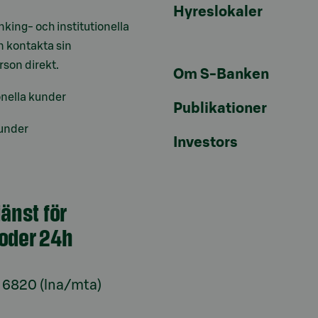
Hyreslokaler
nking- och institutionella
 kontakta sin
son direkt.
Om S-Banken
onella kunder
Publikationer
under
Investors
jänst för
oder 24h
 6820 (lna/mta)