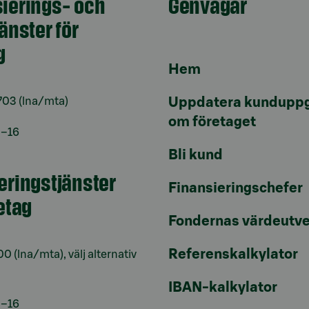
ierings- och
Genvägar
jänster för
g
Hem
703
(lna/mta)
Uppdatera kunduppg
om företaget
9–16
Bli kund
eringstjänster
Finansieringschefer
retag
Fondernas värdeutve
Referenskalkylator
00
(lna/mta), välj alternativ
IBAN-kalkylator
9–16