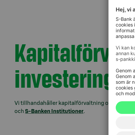
Kapitalförval
investeringsl
Vi tillhandahåller kapitalförvaltning och investe
och
S-Banken Institutioner
.