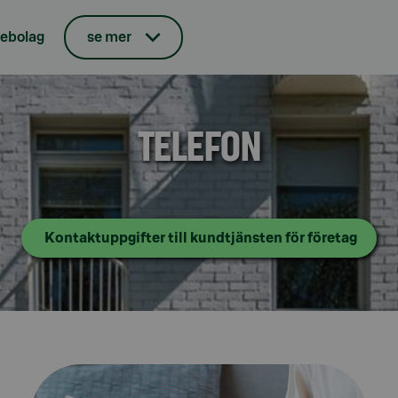
KTIEBOLAG OCH STORKUNDE
iebolag
se mer
TELEFON
Kontaktuppgifter till kundtjänsten för företag