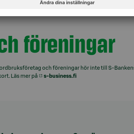
ch föreningar
jordbruksföretag och föreningar hör inte till S-Bank
ort. Läs mer på
s-business.fi