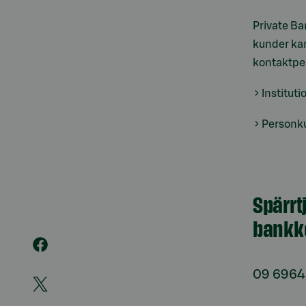
Private Ba
kunder kan
kontaktper
Instituti
Personk
Spärrt
bankk
09 6964