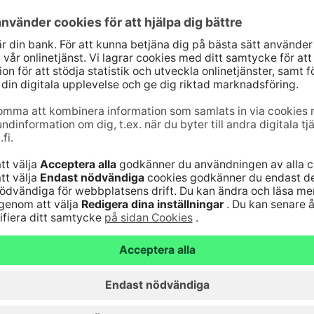
tning och
ösningar för för
ringslösningar också för företag och institutioner. Lä