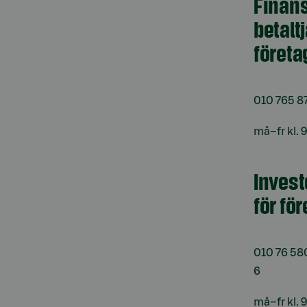
Finans
betalt
företa
010 765 8
må–fr kl. 
Invest
för fö
010 76 58
6
må–fr kl. 