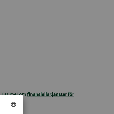
g. Läs mer om
finansiella tjänster för