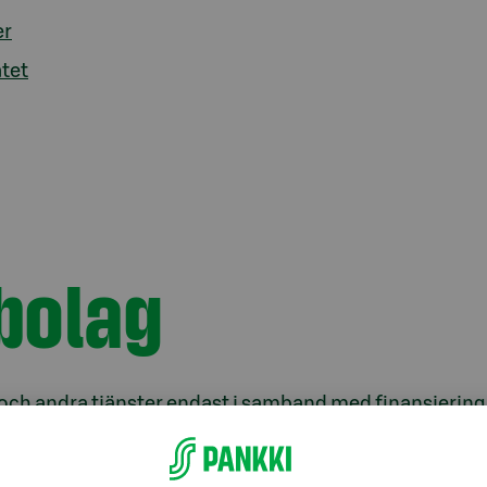
er
ätet
bolag
och andra tjänster endast i samband med finansierin