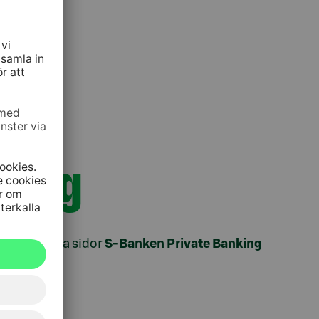
etag
s mer på våra sidor
S-Banken Private Banking