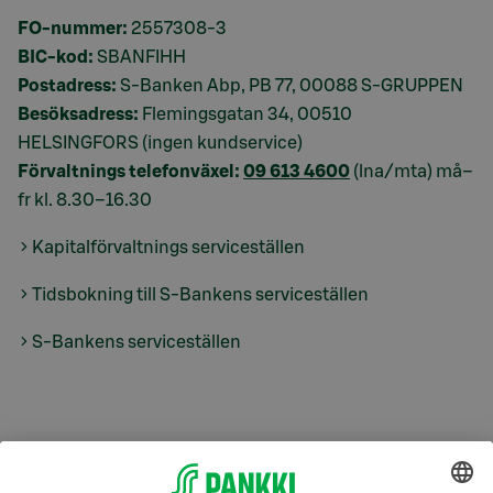
FO-nummer:
2557308-3
BIC-kod:
SBANFIHH
Postadress:
S-Banken Abp, PB 77, 00088 S-GRUPPEN
Besöksadress:
Flemingsgatan 34, 00510
HELSINGFORS (ingen kundservice)
Förvaltnings telefonväxel:
09 613 4600
(lna/mta) må–
fr kl. 8.30–16.30
Kapitalförvaltnings serviceställen
Tidsbokning till S-Bankens serviceställen
S-Bankens serviceställen
S-Prime