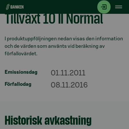
Gå direkt till innehållet
Tillväxt 10 II Normal
Avsnitt med titel
I produktuppföljningen nedan visas den information
och de värden som använts vid beräkning av
förfallovärdet.
01.11.2011
Emissionsdag
08.11.2016
Förfallodag
Historisk avkastning
Avsnitt med titel