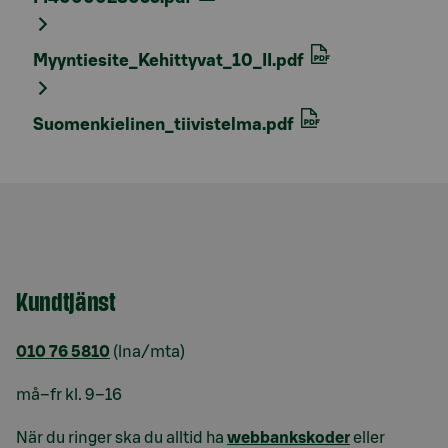
Myyntiesite_Kehittyvat_10_II.pdf
Suomenkielinen_tiivistelma.pdf
Kundtjänst
010 76 5810
(lna/mta)
må–fr kl. 9–16
När du ringer ska du alltid ha
webbankskoder
eller