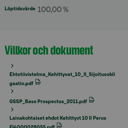
100,00 %
Löptidsvärde
Villkor och dokument
Avsnitt med titel
Ehtotiivistelma_Kehittyvat_10_II_Sijoitusobli
gaatio.pdf
GSSP_Base Prospectus_2011.pdf
Lainakohtaiset ehdot Kehittyvt 10 II Perus
FI4000028055.pdf