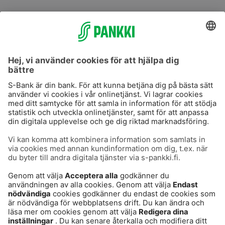
S-Prime
S-Prime 2,0 %
Användarvillkor
Dataskydd
Cookies
Säker hantering av bankärenden