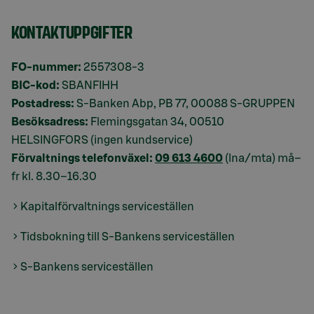
KONTAKTUPPGIFTER
FO-nummer:
2557308-3
BIC-kod:
SBANFIHH
Postadress:
S-Banken Abp, PB 77, 00088 S-GRUPPEN
Besöksadress:
Flemingsgatan 34, 00510
HELSINGFORS (ingen kundservice)
Förvaltnings telefonväxel:
09 613 4600
(lna/mta) må–
fr kl. 8.30–16.30
Kapitalförvaltnings serviceställen
Tidsbokning till S-Bankens serviceställen
S-Bankens serviceställen