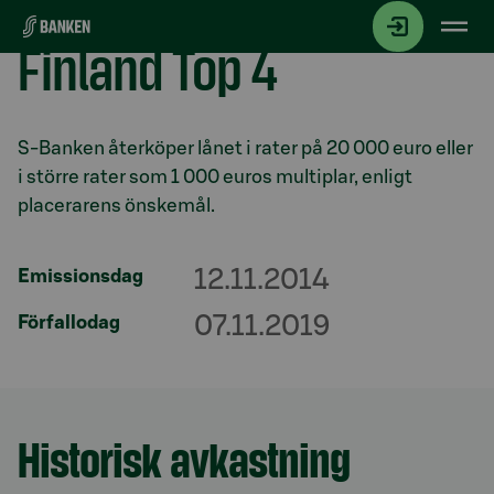
Gå direkt till innehållet
Finland Top 4
Avsnitt med titel
S-Banken återköper lånet i rater på 20 000 euro eller
i större rater som 1 000 euros multiplar, enligt
placerarens önskemål.
12.11.2014
Emissionsdag
07.11.2019
Förfallodag
Historisk avkastning
Avsnitt med titel