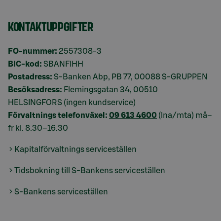
KONTAKTUPPGIFTER
FO-nummer:
2557308-3
BIC-kod:
SBANFIHH
Postadress:
S-Banken Abp, PB 77, 00088 S-GRUPPEN
Besöksadress:
Flemingsgatan 34, 00510
HELSINGFORS (ingen kundservice)
Förvaltnings telefonväxel:
09 613 4600
(lna/mta) må–
fr kl. 8.30–16.30
Kapitalförvaltnings serviceställen
Tidsbokning till S-Bankens serviceställen
S-Bankens serviceställen