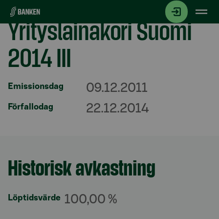
Gå direkt till innehållet
Yrityslainakori Suomi
2014 III
09.12.2011
Emissionsdag
22.12.2014
Förfallodag
Historisk avkastning
Avsnitt med titel
100,00 %
Löptidsvärde