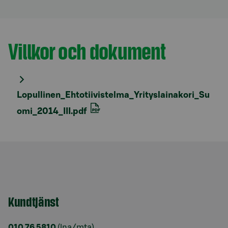
Villkor och dokument
Avsnitt med titel
Lopullinen_Ehtotiivistelma_Yrityslainakori_Su
omi_2014_III.pdf
Kundtjänst
010 76 5810
(lna/mta)