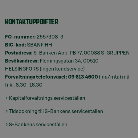
KONTAKTUPPGIFTER
FO-nummer:
2557308-3
BIC-kod:
SBANFIHH
Postadress:
S-Banken Abp, PB 77, 00088 S-GRUPPEN
Besöksadress:
Flemingsgatan 34, 00510
HELSINGFORS (ingen kundservice)
Förvaltnings telefonväxel:
09 613 4600
(lna/mta) må–
fr kl. 8.30–16.30
Kapitalförvaltnings serviceställen
Tidsbokning till S-Bankens serviceställen
S-Bankens serviceställen