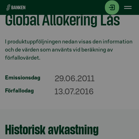
Gå direkt till innehållet
Global Allokering Lås
Avsnitt med titel
I produktuppföljningen nedan visas den information
och de värden som använts vid beräkning av
förfallovärdet.
29.06.2011
Emissionsdag
13.07.2016
Förfallodag
Historisk avkastning
Avsnitt med titel