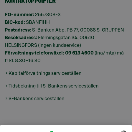
FO-nummer:
2557308-3
BIC-kod:
SBANFIHH
Postadress:
S-Banken Abp, PB 77, 00088 S-GRUPPEN
Besöksadress:
Flemingsgatan 34, 00510
HELSINGFORS (ingen kundservice)
Förvaltnings telefonväxel:
09 613 4600
(lna/mta) må–
fr kl. 8.30–16.30
Kapitalförvaltnings serviceställen
Tidsbokning till S-Bankens serviceställen
S-Bankens serviceställen
S-Prime