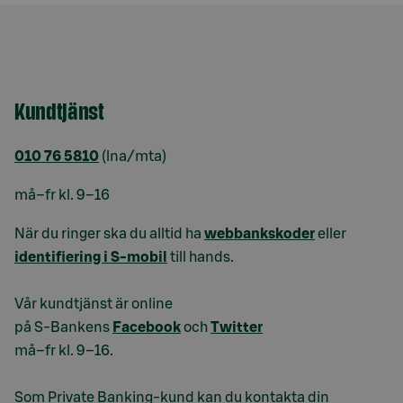
Kundtjänst
010 76 5810
(lna/mta)
må–fr kl. 9–16
När du ringer ska du alltid ha
webbankskoder
eller
identifiering i S-mobil
till hands.
Vår kundtjänst är online
på S-Bankens
Facebook
och
Twitter
må–fr kl. 9–16.
Som Private Banking-kund kan du kontakta din