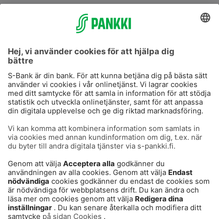
S-Prime
S-Prime 2,0 %
Användarvillkor
Dataskydd
Cookies
Säker hantering av bankärenden