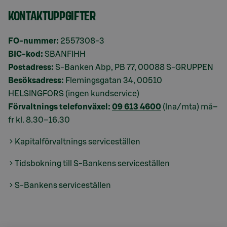
KONTAKTUPPGIFTER
FO-nummer:
2557308-3
BIC-kod:
SBANFIHH
Postadress:
S-Banken Abp, PB 77, 00088 S-GRUPPEN
Besöksadress:
Flemingsgatan 34, 00510
HELSINGFORS (ingen kundservice)
Förvaltnings telefonväxel:
09 613 4600
(lna/mta) må–
fr kl. 8.30–16.30
Kapitalförvaltnings serviceställen
Tidsbokning till S-Bankens serviceställen
S-Bankens serviceställen