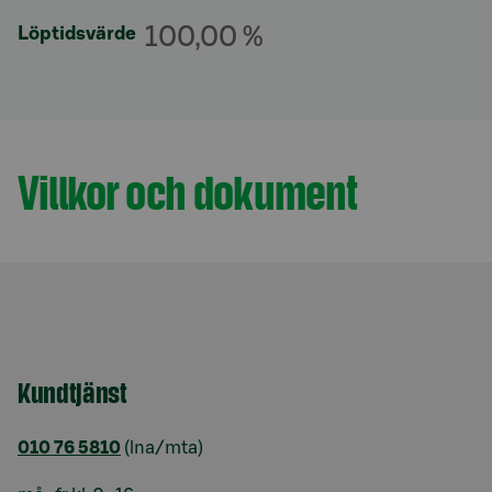
100,00 %
Löptidsvärde
Villkor och dokument
Avsnitt med titel
Kundtjänst
010 76 5810
(lna/mta)