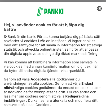
S-Prime
S-Prime 2,0 %
Användarvillkor
Dataskydd
Cookies
Säker hantering av bankärenden