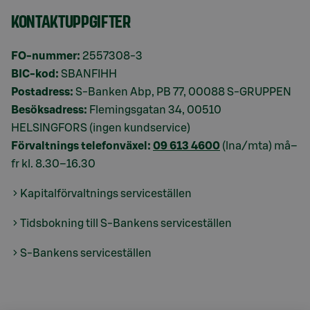
KONTAKTUPPGIFTER
FO-nummer:
2557308-3
BIC-kod:
SBANFIHH
Postadress:
S-Banken Abp, PB 77, 00088 S-GRUPPEN
Besöksadress:
Flemingsgatan 34, 00510
HELSINGFORS (ingen kundservice)
Förvaltnings telefonväxel:
09 613 4600
(lna/mta) må–
fr kl. 8.30–16.30
Kapitalförvaltnings serviceställen
Tidsbokning till S-Bankens serviceställen
S-Bankens serviceställen