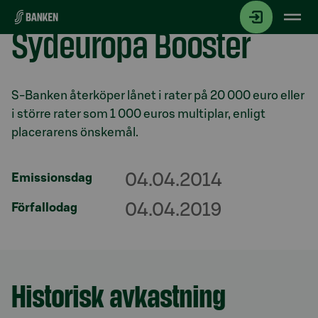
Gå direkt till innehållet
Sydeuropa Booster
Avsnitt med titel
S-Banken återköper lånet i rater på 20 000 euro eller
i större rater som 1 000 euros multiplar, enligt
placerarens önskemål.
04.04.2014
Emissionsdag
04.04.2019
Förfallodag
Historisk avkastning
Avsnitt med titel