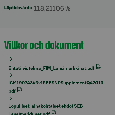
118,21106 %
Löptidsvärde
Villkor och dokument
Avsnitt med titel
Ehtotiivistelma_FIM_Lansimarkkinat.pdf
ICM19074346v1SEBSNPSupplementQ42013.
pdf
Lopulliset lainakohtaiset ehdot SEB
Lansimarkkinat.pdf