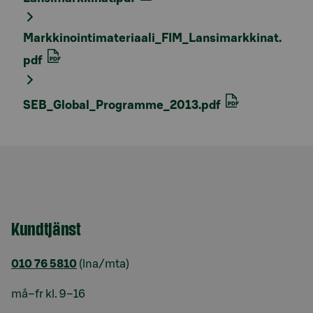
Markkinointimateriaali_FIM_Lansimarkkinat.
pdf
SEB_Global_Programme_2013.pdf
Kundtjänst
010 76 5810
(lna/mta)
må–fr kl. 9–16