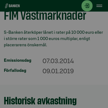
Gå direkt till innehållet
FIM Västmarknader
Avsnitt med titel
S-Banken återköper lånet i rater på 10 000 euro eller
i större rater som 1 000 euros multiplar, enligt
placerarens önskemål.
07.03.2014
Emissionsdag
09.01.2019
Förfallodag
Historisk avkastning
Avsnitt med titel