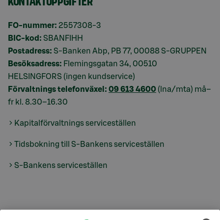
KONTAKTUPPGIFTER
FO-nummer:
2557308-3
BIC-kod:
SBANFIHH
Postadress:
S-Banken Abp, PB 77, 00088 S-GRUPPEN
Besöksadress:
Flemingsgatan 34, 00510
HELSINGFORS (ingen kundservice)
Förvaltnings telefonväxel:
09 613 4600
(lna/mta) må–
fr kl. 8.30–16.30
Kapitalförvaltnings serviceställen
Tidsbokning till S-Bankens serviceställen
S-Bankens serviceställen
S-Prime