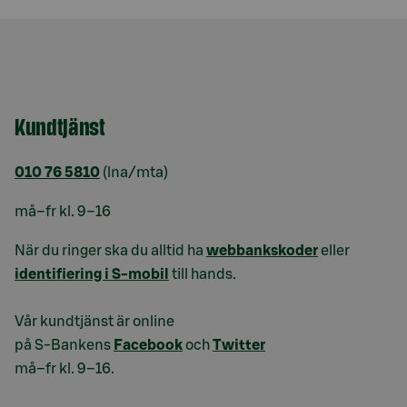
Kundtjänst
010 76 5810
(lna/mta)
må–fr kl. 9–16
När du ringer ska du alltid ha
webbankskoder
eller
identifiering i S-mobil
till hands.
Vår kundtjänst är online
på S-Bankens
Facebook
och
Twitter
må–fr kl. 9–16.