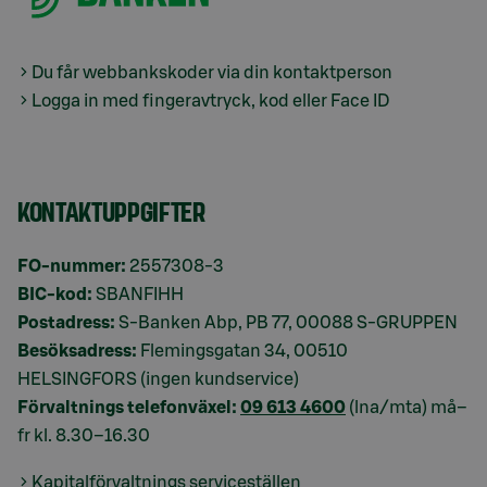
Du får webbankskoder via din kontaktperson
Logga in med fingeravtryck, kod eller Face ID
KONTAKTUPPGIFTER
FO-nummer:
2557308-3
BIC-kod:
SBANFIHH
Postadress:
S-Banken Abp, PB 77, 00088 S-GRUPPEN
Besöksadress:
Flemingsgatan 34, 00510
HELSINGFORS (ingen kundservice)
Förvaltnings telefonväxel:
09 613 4600
(lna/mta) må–
fr kl. 8.30–16.30
Kapitalförvaltnings serviceställen