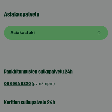
Asiakaspalvelu
Asiakastuki
Pankkitunnusten sulkupalvelu 24h
09 6964 6820
(pvm/mpm)
Korttien sulkupalvelu 24h