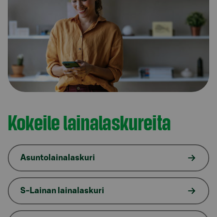
Kokeile lainalaskureita
Asuntolainalaskuri
S-Lainan lainalaskuri