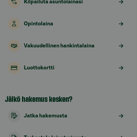
Kilpailuta asuntolainasi
Opintolaina
Vakuudellinen hankintalaina
Luottokortti
Jäikö hakemus kesken?
Jatka hakemusta