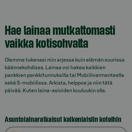
Hae lainaa mut­kat­to­mas­ti
vaikka ko­ti­soh­val­ta
Olemme tukenasi niin arjessa kuin elämän suurissa
käännekohdissa. Lainaa voi hakea kaikkien
pankkien pankkitunnuksilla tai Mobiilivarmenteella
sekä S-mobiilissa. Arkista, helppoa ja niin tätä
päivää. Kuten laina-asioiden kuuluukin olla.
Asuntolainaratkaisut kaikenlaisiin koteihin
Model.AnchorLinkTargetDescription lainat