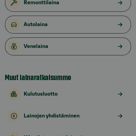
Remonttilaina
Autolaina
Venelaina
Muut lainaratkaisumme
Kulutusluotto
Lainojen yhdistäminen