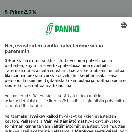
S-Prime 2,0 %
Käyttöehdot
Tietosuoja
Saavutettavuusseloste
Evästeet
Verkkopalvelujen käytön edellytykset