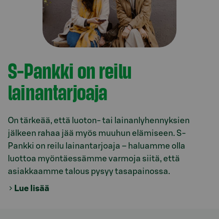
S-Pankki on reilu
lainantarjoaja​
On tärkeää, että luoton- tai lainanlyhennyksien
jälkeen rahaa jää myös muuhun elämiseen. S-
Pankki on reilu lainantarjoaja – haluamme olla
luottoa myöntäessämme varmoja siitä, että
asiakkaamme talous pysyy tasapainossa. ​
Lue lisää