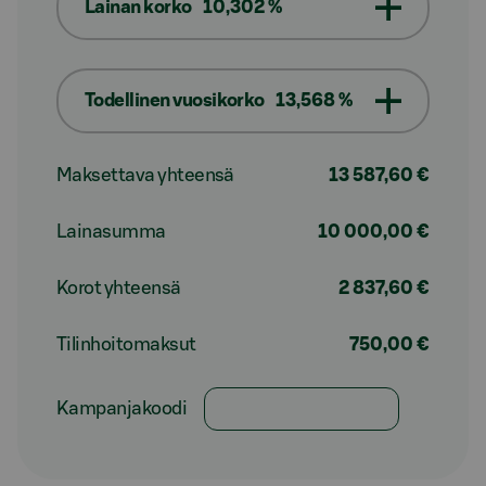
Lainan korko
10,302 %
Todellinen vuosikorko
13,568 %
Maksettava yhteensä
13 587,60 €
Lainasumma
10 000,00 €
Korot yhteensä
2 837,60 €
Tilinhoitomaksut
750,00 €
Kampanjakoodi