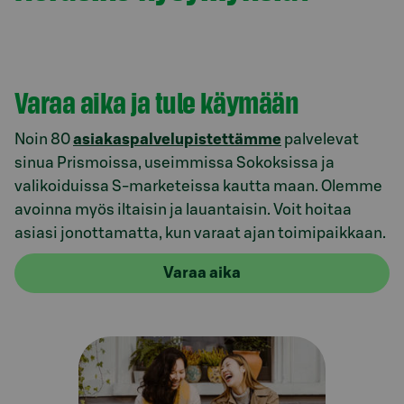
Varaa aika ja tule käymään
Noin 80
asiakaspalvelupistettämme
palvelevat
sinua Prismoissa, useimmissa Sokoksissa ja
valikoiduissa S-marketeissa kautta maan. Olemme
avoinna myös iltaisin ja lauantaisin. Voit hoitaa
asiasi jonottamatta, kun varaat ajan toimipaikkaan.
Varaa aika