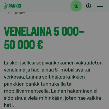
Siirry suoraan sisältöön
Lainat
VENELAINA 5 000–
5⁠0 000 €
Laske itsellesi sopivankokoinen vakuudeton 
venelaina ja hae lainaa S-mobiilissa tai 
verkossa. Lainaa voit hakea kaikkien 
pankkien pankkitunnuksilla tai 
mobiilivarmenteella. Lainan hakeminen ei 
sido sinua vielä mihinkään, joten hae vaikka 
heti.