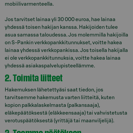
mobiilivarmenteella.
Jos tarvitset lainaa yli 30 000 euroa, hae lainaa
yhdessä toisen hakijan kanssa. Hakijoiden tulee
asua samassa taloudessa. Jos molemmilla hakijoilla
on S-Pankin verkkopankkitunnukset, voitte hakea
lainaa yhdessä verkkopankissa. Jos toisella hakijalla
ei ole verkkopankkitunnuksia, voitte hakea lainaa
yhdessä asiakaspalvelupisteellämme.
2. Toimita liitteet
Hakemuksen lähetettyäsi saat tiedon, jos
tarvitsemme hakemusta varten liitteitä, kuten
kopion palkkalaskelmasta (palkansaaja),
eläkepäätöksestä (eläkkeensaaja) tai vahvistetusta
verotuspäätöksestä (yrittäjä tai maanviljelijä).
3. Teemme päätöksen