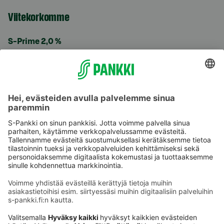
Viitekorkomme
S-Prime 2,0 %
Käyttöehdot
Tietosuoja
Saavutettavuusseloste
Evästeet