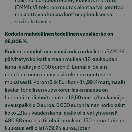
hallinnoi European Money Markets Institute
(EMMI). Viitekoron muutos alentaa tai korottaa
maksettavaa korkoa luottosopimuksessa
sovitulla tavalla.
Korkein mahdollinen todellinen vuosikorko on
25,005 %.
Korkein mahdollinen vuosikorko on laskettu 7/2026
päivitetyn korkotilanteen mukaan 12 kuukauden
laina-ajalle ja 5 000 euron S-Lainalle. Se siis
muuttuu muun muassa viitekoron muutosten
mukaisesti. Koron (3kk Euribor + 14,99 % marginaali)
lisäksi todellisen vuosikoron laskennassa on
huomioitu tilinhoitomaksu 12,50 euroa/kuukausi ja
avauspalkkio 0 euroa. 5 000 euron lainan korkokulut
koko 12 kuukauden laina-ajalle olisivat yhteensä
480,88 euroa ja tilinhoitomaksut 150 euroa. Lainan
kuukausierä olisi 469,24 euroa, joten