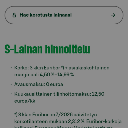
Hae korotusta lainaasi
S-Lainan hinnoittelu
Model.AnchorLinkTargetDescription hinnoittelu
Korko: 3 kk:n Euribor *) + asiakaskohtainen
marginaali 4,50 %–14,99 %
Avausmaksu: 0 euroa
Kuukausittainen tilinhoitomaksu: 12,50
euroa/kk
*) 3 kk:n Euribor on 7/2026 päivitetyn
korkotilanteen mukaan 2,312 %. Euribor-korkoja