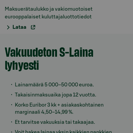
Maksuerätaulukko ja vakiomuotoiset
eurooppalaiset kuluttajaluottotiedot
Lataa
Vakuudeton S-Laina
lyhyesti
Lainamäärä 5 000–50 000 euroa.
Takaisinmaksuaika jopa 12 vuotta.
Korko Euribor 3 kk + asiakaskohtainen
marginaali 4,50–14,99 %.
Et tarvitse vakuuksia tai takaajaa.
Voit hakea lainaa yksin kaikkien pankkien