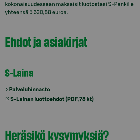
kokonaisuudessaan maksaisit luotostasi S-Pankille
yhteensä 5 630,88 euroa.
Ehdot ja asiakirjat
Model.AnchorLinkTargetDescription Ehdot ja asiakir
S-Laina
Palveluhinnasto
S-Lainan luottoehdot (PDF, 78 kt)
Heräsikö kysymyksiä?