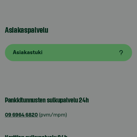
Asiakaspalvelu
Asiakastuki
Pankkitunnusten sulkupalvelu 24h
09 6964 6820
(pvm/mpm)