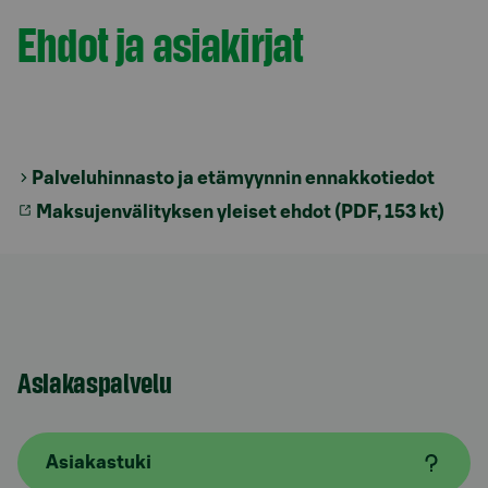
Ehdot ja asiakirjat
Palveluhinnasto ja etämyynnin ennakkotiedot
Maksujenvälityksen yleiset ehdot (PDF, 153 kt)
Asiakaspalvelu
Asiakastuki