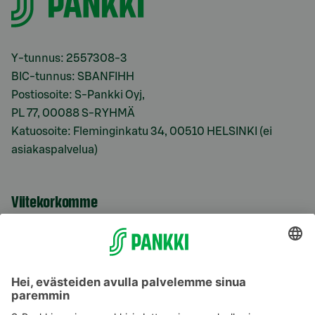
Y-tunnus: 2557308-3
BIC-tunnus: SBANFIHH
Postiosoite: S-Pankki Oyj,
PL 77, 00088 S-RYHMÄ
Katuosoite: Fleminginkatu 34, 00510 HELSINKI (ei
asiakaspalvelua)
Viitekorkomme
S-Prime 2,0 %