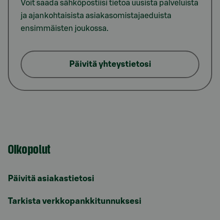
Voit saada sähköpostiisi tietoa uusista palveluista
ja ajankohtaisista asiakasomistajaeduista
ensimmäisten joukossa.
Päivitä yhteystietosi
Oikopolut
Päivitä asiakastietosi
Tarkista verkkopankkitunnuksesi