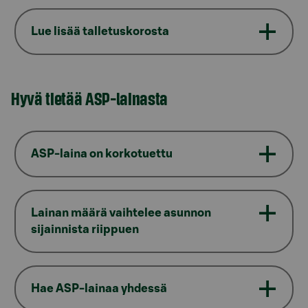
Lue lisää talletuskorosta
Hyvä tietää ASP-lainasta
ASP-laina on korkotuettu
Lainan määrä vaihtelee asunnon
sijainnista riippuen
Hae ASP-lainaa yhdessä