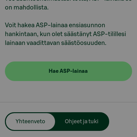
on mahdollista.

Voit hakea ASP-lainaa ensiasunnon 
hankintaan, kun olet säästänyt ASP-tilillesi 
lainaan vaadittavan säästöosuuden.
Hae ASP-lainaa
Yhteenveto
Ohjeet ja tuki