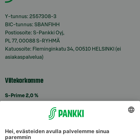
Y-tunnus: 2557308-3
BIC-tunnus: SBANFIHH
Postiosoite: S-Pankki Oyj,
PL 77, 00088 S-RYHMÄ
Katuosoite: Fleminginkatu 34, 00510 HELSINKI (ei
asiakaspalvelua)
Viitekorkomme
S-Prime 2,0 %