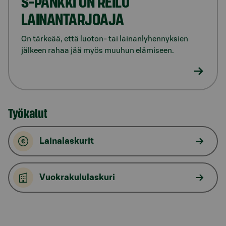
S-PANKKI ON REILU
LAINANTARJOAJA
On tärkeää, että luoton- tai lainanlyhennyksien
jälkeen rahaa jää myös muuhun elämiseen.
Työkalut
Lainalaskurit
Vuokrakululaskuri