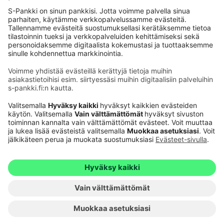
Käyttöehdot
Tietosuoja
Saavutettavuusseloste
Evästeet
Verkkopalvelujen käytön edellytykset
Ehdot ja muut asiakirjat
© S-Pankki
1